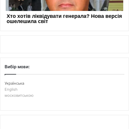
Вибір мови:
Українська
English
московитською