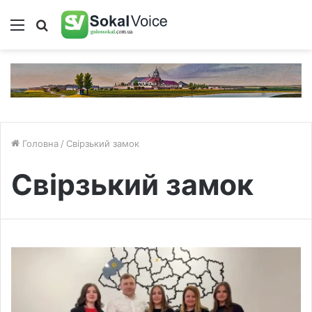
Меню
Пошук
Головна
/
Свірзький замок
Свірзький замок