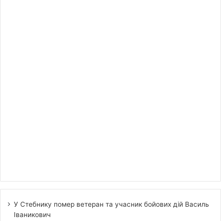
У Стебнику помер ветеран та учасник бойових дій Василь
Іваникович