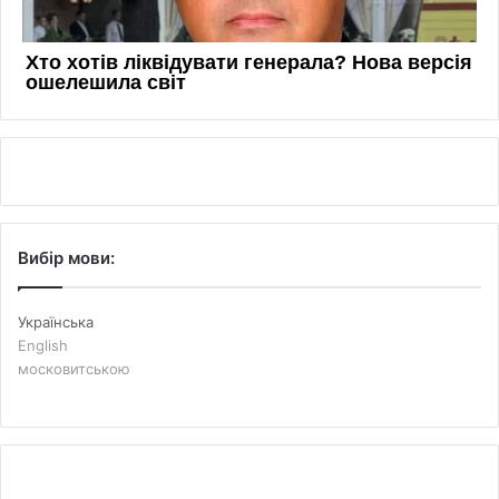
Вибір мови:
Українська
English
московитською