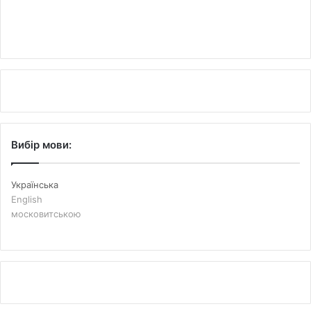
Вибір мови:
Українська
English
московитською