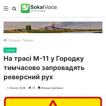
Меню
Пошук
Головна
/
Туризм
Туризм
На трасі М-11 у Городку
тимчасово запровадять
реверсний рух
1 Липня 2026
75
Менше хвилини