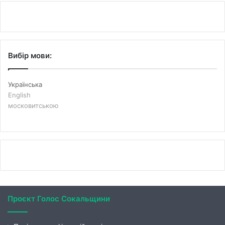
Вибір мови:
Українська
English
московитською
Проєкт Голос Сокальщини