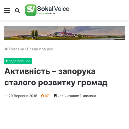
Меню
Пошук
Головна
/
Влада працює
Влада працює
Активність – запорука
сталого розвитку громад
20 Вересня 2016
971
час читання: 1 хвилина