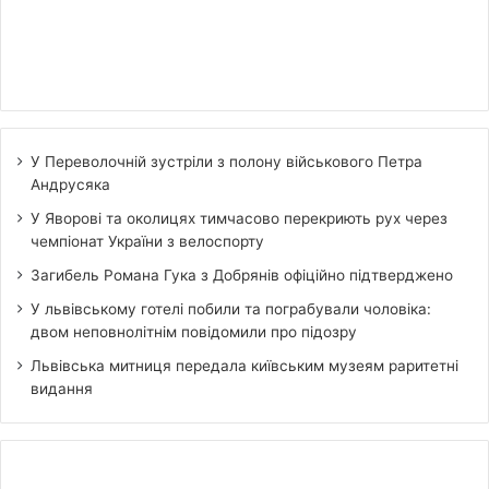
У Переволочній зустріли з полону військового Петра
Андрусяка
У Яворові та околицях тимчасово перекриють рух через
чемпіонат України з велоспорту
Загибель Романа Гука з Добрянів офіційно підтверджено
У львівському готелі побили та пограбували чоловіка:
двом неповнолітнім повідомили про підозру
Львівська митниця передала київським музеям раритетні
видання