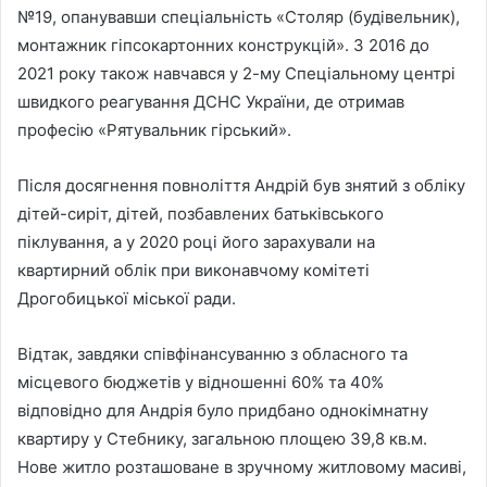
№19, опанувавши спеціальність «Столяр (будівельник),
монтажник гіпсокартонних конструкцій». З 2016 до
2021 року також навчався у 2-му Спеціальному центрі
швидкого реагування ДСНС України, де отримав
професію «Рятувальник гірський».
Після досягнення повноліття Андрій був знятий з обліку
дітей-сиріт, дітей, позбавлених батьківського
піклування, а у 2020 році його зарахували на
квартирний облік при виконавчому комітеті
Дрогобицької міської ради.
Відтак, завдяки співфінансуванню з обласного та
місцевого бюджетів у відношенні 60% та 40%
відповідно для Андрія було придбано однокімнатну
квартиру у Стебнику, загальною площею 39,8 кв.м.
Нове житло розташоване в зручному житловому масиві,