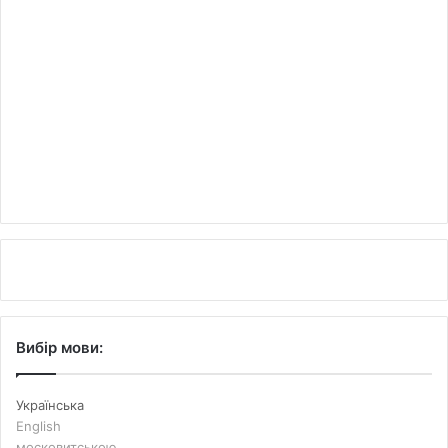
Вибір мови:
Українська
English
московитською