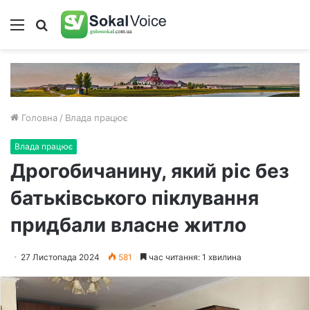
Меню
Пошук
Головна
/
Влада працює
Влада працює
Дрогобичанину, який ріс без
батьківського піклування
придбали власне житло
27 Листопада 2024
581
час читання: 1 хвилина