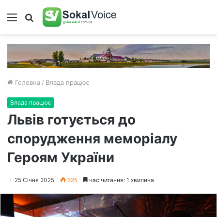
Меню
Пошук
Головна
/
Влада працює
Влада працює
Львів готується до
спорудження меморіалу
Героям України
25 Січня 2025
525
час читання: 1 хвилина