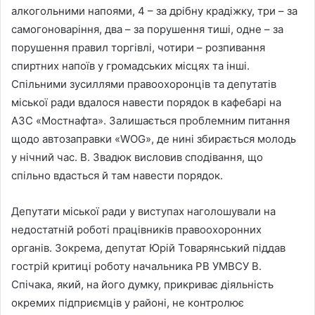
алкогольними напоями, 4 – за дрібну крадіжку, три – за
самогоноваріння, два – за порушення тиші, одне – за
порушення правил торгівлі, чотири – розпивання
спиртних напоїв у громадських місцях та інші.
Спільними зусиллями правоохоронців та депутатів
міської ради вдалося навести порядок в кафебарі на
АЗС «Мостнафта». Залишається проблемним питання
щодо автозаправки «WОG», де нині збирається молодь
у нічний час. В. Звадюк висловив сподівання, що
спільно вдасться й там навести порядок.
Депутати міської ради у виступах наголошували на
недостатній роботі працівників правоохоронних
органів. Зокрема, депутат Юрій Товарянський піддав
гострій критиці роботу начальника РВ УМВСУ В.
Спічака, який, на його думку, прикриває діяльність
окремих підприємців у районі, не контролює