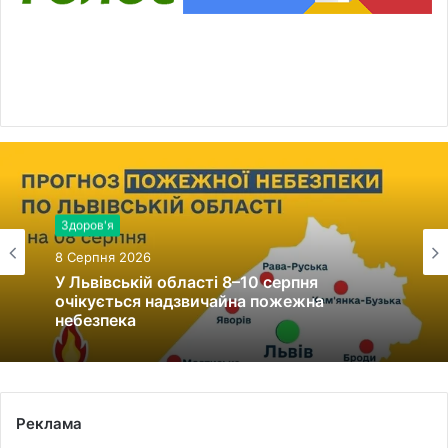
Війна, військо
Здоров'я
8 Серпня 2026
8 Серпня 2026
Уродженець села Мервичі Петро Тоган
загинув, захищаючи Україну
У Львівській області 8–10 серпня
Реклама
очікується надзвичайна пожежна