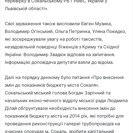
перевірку в Сокальському РВ ГУМВС України у
Львівській області».
Свої зауваження також висловили Євген Музика,
Володимир Огінський, Ольга Петринка, Уляна Покидко,
які зосереджували увагу на роботі таксистів,
незадовільній поведінці біженців з Криму та Східної
України. Володимир Звадюк відповів на запитання.
Інформацію доповідача депутати взяли до відома.
Далі на порядку денному було питання «Про внесення
змін до показників бюджету міста Сокаля».
Сокальський міський голова Богдан Зарічний та
начальник еконо¬мічного відділу міської ради Людмила
Ділай обґрунтували необхідність внесення змін до
показників бюджету міста на 2014 рік, які потрібні для
проведення реконструкції галереї трубопроводів на
очисних спорудах м. Сокаль, зробити капітальний