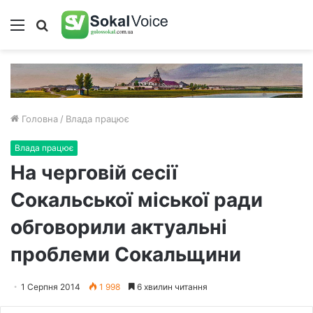
Меню
Пошук
Головна
/
Влада працює
Влада працює
На черговій сесії
Сокальської міської ради
обговорили актуальні
проблеми Сокальщини
1 Серпня 2014
1 998
6 хвилин читання