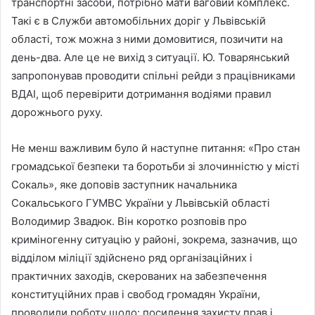
транспортні засоби, потрібно мати ваговий комплекс.
Такі є в Служби автомобільних доріг у Львівській
області, тож можна з ними домовитися, позичити на
день-два. Але це не вихід з ситуації. Ю. Товарянський
запропонував проводити спільні рейди з працівниками
ВДАІ, щоб перевірити дотримання водіями правил
дорожнього руху.
Не менш важливим було й наступне питання: «Про стан
громадської безпеки та боротьби зі злочинністю у місті
Сокаль», яке доповів заступник начальника
Сокальського ГУМВС України у Львівській області
Володимир Звадюк. Він коротко розповів про
криміногенну ситуацію у районі, зокрема, зазначив, що
відділом міліції здійснено ряд організаційних і
практичних заходів, скерованих на забезпечення
конституційних прав і свобод громадян України,
проводили роботу щодо: посилення захисту прав і