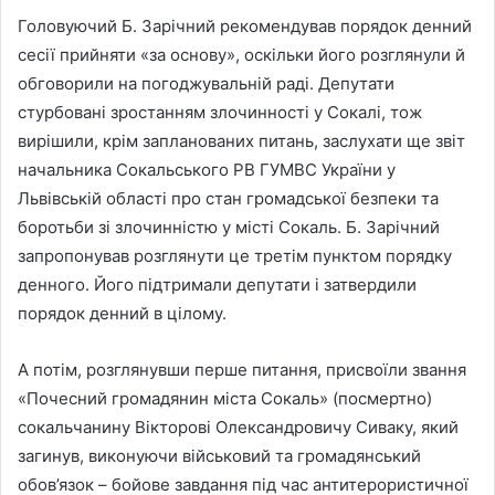
Головуючий Б. Зарічний рекомендував порядок денний
сесії прийняти «за основу», оскільки його розглянули й
обговорили на погоджувальній раді. Депутати
стурбовані зростанням злочинності у Сокалі, тож
вирішили, крім запланованих питань, заслухати ще звіт
начальника Сокальського РВ ГУМВС України у
Львівській області про стан громадської безпеки та
боротьби зі злочинністю у місті Сокаль. Б. Зарічний
запропонував розглянути це третім пунктом порядку
денного. Його підтримали депутати і затвердили
порядок денний в цілому.
А потім, розглянувши перше питання, присвоїли звання
«Почесний громадянин міста Сокаль» (посмертно)
сокальчанину Вікторові Олександровичу Сиваку, який
загинув, виконуючи військовий та громадянський
обов’язок – бойове завдання під час антитерористичної