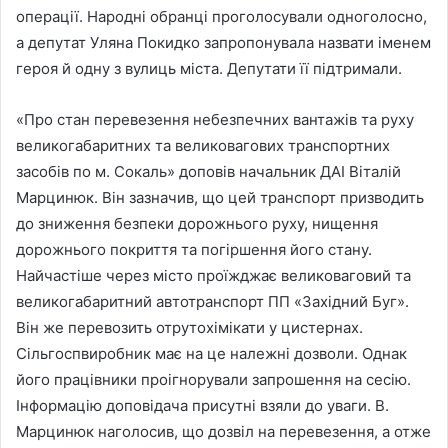
операції. Народні обранці проголосували одноголосно,
а депутат Уляна Покидко запропонувала назвати іменем
героя й одну з вулиць міста. Депутати її підтримали.
«Про стан перевезення небезпечних вантажів та руху
великогабаритних та великовагових транспортних
засобів по м. Сокаль» доповів начальник ДАІ Віталій
Марцинюк. Він зазначив, що цей транспорт призводить
до зниження безпеки дорожнього руху, нищення
дорожнього покриття та погіршення його стану.
Найчастіше через місто проїжджає великоваговий та
великогабаритний автотранспорт ПП «Західний Буг».
Він же перевозить отрутохімікати у цистернах.
Cільгоспвиробник має на це належні дозволи. Однак
його працівники проігнорували запрошення на сесію.
Інформацію доповідача присутні взяли до уваги. В.
Марцинюк наголосив, що дозвіл на перевезення, а отже