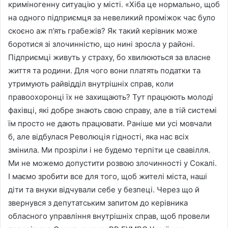
криміногенну ситуацію у місті. «Хіба це нормально, щоб
на одного підприємця за невеликий проміжок час було
скоєно аж п’ять грабежів? Як такий керівник може
боротися зi злочинністю, що нині зросла у районі.
Підприємці живуть у страху, бо хвилюються за власне
життя та родини. Для чого вони платять податки та
утримують райвідділ внутрішніх справ, коли
правоохоронці їх не захищають? Тут працюють молоді
фахівці, які добре знають свою справу, але в тій системі
їм просто не дають працювати. Раніше ми усі мовчали
б, але відбулася Революція гідності, яка нас всіх
змінила. Ми прозріли і не будемо терпіти це свавілля.
Ми не можемо допустити розвою злочинності у Сокалі.
І маємо зробити все для того, щоб жителі міста, наші
діти та внуки відчували себе у безпеці. Через що й
звернувся з депутатським запитом до керівника
обласного управління внутрішніх справ, щоб провели