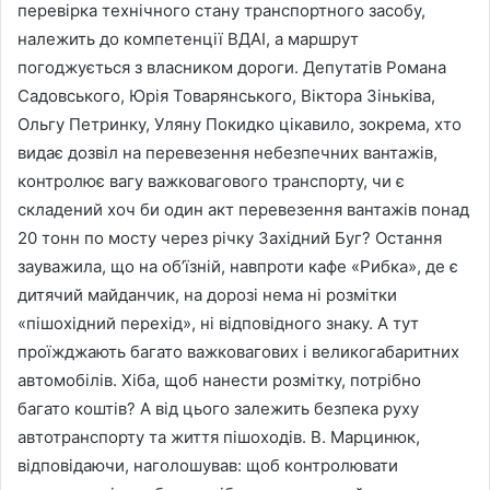
перевірка технічного стану транспортного засобу,
належить до компетенції ВДАІ, а маршрут
погоджується з власником дороги. Депутатів Романа
Садовського, Юрія Товарянського, Віктора Зіньківа,
Ольгу Петринку, Уляну Покидко цікавило, зокрема, хто
видає дозвіл на перевезення небезпечних вантажів,
контролює вагу важковагового транспорту, чи є
складений хоч би один акт перевезення вантажів понад
20 тонн по мосту через річку Західний Буг? Остання
зауважила, що на об’їзній, навпроти кафе «Рибка», де є
дитячий майданчик, на дорозі нема ні розмітки
«пішохідний перехід», ні відповідного знаку. А тут
проїжджають багато важковагових і великогабаритних
автомобілів. Хіба, щоб нанести розмітку, потрібно
багато коштів? А від цього залежить безпека руху
автотранспорту та життя пішоходів. В. Марцинюк,
відповідаючи, наголошував: щоб контролювати