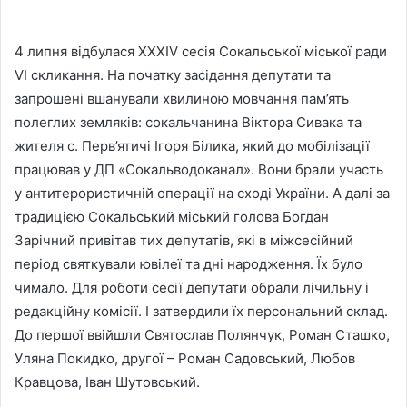
4 липня відбулася XXXIV сесія Сокальської міської ради
VI скликання. На початку засідання депутати та
запрошені вшанували хвилиною мовчання пам’ять
полеглих земляків: сокальчанина Віктора Сивака та
жителя с. Перв’ятичі Ігоря Білика, який до мобілізації
працював у ДП «Сокальводоканал». Вони брали участь
у антитерористичній операції на сході України. А далі за
традицією Сокальський міський голова Богдан
Зарічний привітав тих депутатів, які в міжсесійний
період святкували ювілеї та дні народження. Їх було
чимало. Для роботи сесії депутати обрали лічильну і
редакційну комісії. І затвердили їх персональний склад.
До першої ввійшли Святослав Полянчук, Роман Сташко,
Уляна Покидко, другої – Роман Садовський, Любов
Кравцова, Іван Шутовський.