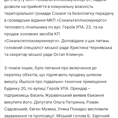
дозволи на прийняття в комунальну власність
територіальної громади Сокаля та безоплатну передачу
в громадське відання МКП «Сокальтеплокомунерго»
теплового лічильника по вул. Героїв УПА, 23, та на
продаж основних засобів КП
«Сокальтеплокомуненерго». Доповідали з цих питань
головний спеціаліст міської ради Христина Чернявська
та секретар міської ради Остап Климчук.
З-поміж інших, було питання про включення до
переліку об’єктів, що підлягають продажу шляхом
викупу. Йшлося про підвально-технічне приміщення
будинку 20, по вулиці Героїв УПА. Орендар –
підприємець Василь Журавінський виявив бажання
викупити його. Депутати Ольга Петринка, Роман
Садовський, Євген Музика, Уляна Покидко висловили
зауваження та пропозиції. Міський голова Б. Зарічний