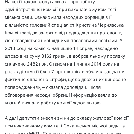
На сесії також заслухали звіт про роботу
адміністративної комісії при виконавчому комітеті
міської ради. Ознайомила народних обранців з її
діяльністю головний спеціаліст Христина Чернявська.
Комісія засідає залежно від надходження протоколів,
які складаються необхідними посадовими особами. У
2013 році на комісію надійшло 14 справ, накладено
штрафів на суму 3162 гривні, в добровільному порядку
сплачено 2482 грн. Станом на 1 липня 2014 року на
розгляді комісії було 7 протоколів, відбулися засідання і
фактично оплачено штрафи, щодо двох з них винесено
попередження», – сказала доповідач. Після
обговорення народні обранці інформацію взяли до
уваги й визнали роботу комісії задовільною.
А далі депутати внесли зміни до складу житлової комісії
при виконавчому комітеті Сокальської міської ради та
до статуту МКП «Сокальтеплокомуненерго», надали