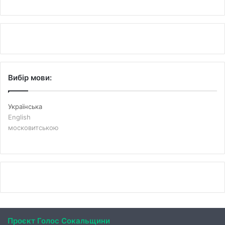
Вибір мови:
Українська
English
московитською
Проєкт Голос Сокальщини