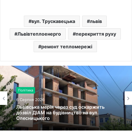
вул. Трускавецька
львів
Львівтеплоенерго
перекриття руху
ремонт тепломережі
Політика
6 Серпня 2026
Львівська мерія через суд оскаржить
дозвіл ДІАМ на будівництво на вул.
Олесницького