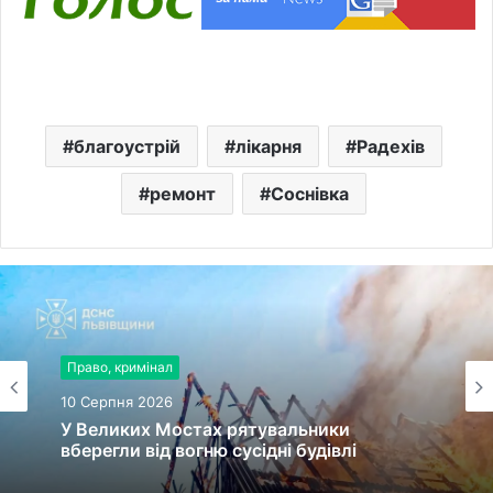
благоустрій
лікарня
Радехів
ремонт
Соснівка
Право, кримінал
10 Серпня 2026
У Великих Мостах рятувальники
вберегли від вогню сусідні будівлі