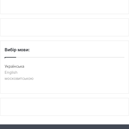
Вибір мови:
Українська
English
московитською