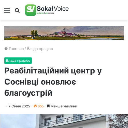
Меню
Пошук
Головна
/
Влада працює
Влада працює
Реабілітаційний центр у
Соснівці оновлює
благоустрій
7 Січня 2025
655
Менше хвилини