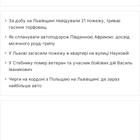
За добу на Львівщині ліквідували 21 пожежу, триває
гасіння торфовищ
Як спланувати автоподорож Південною Африкою: досвід
місячного роуд-трипу
У Львові загасили пожежу в квартирі на вулиці Науковій
У Стебнику помер ветеран та учасник бойових дій Василь
Іваникович
Черги на кордоні з Польщею на Львівщині: де зараз
найбільше авто