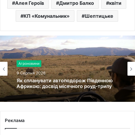
Алея Героїв
Дмитро Балко
квіти
КП «Комунальник»
Шептицьке
Агроновини
9 Серпня 2026
Як спланувати автоподорож Південною
Африкою: досвід місячного роуд-трипу
Реклама