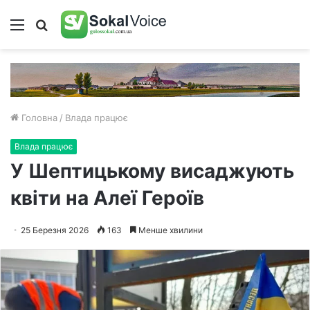
Меню
Пошук
Головна
/
Влада працює
Влада працює
У Шептицькому висаджують
квіти на Алеї Героїв
25 Березня 2026
163
Менше хвилини