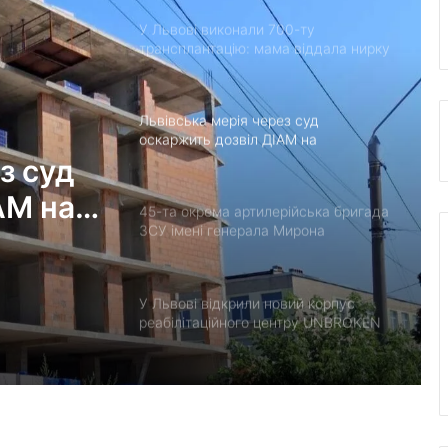
У Львові виконали 700-ту
трансплантацію: мама віддала нирку
27-річному синові
Львівська мерія через суд
оскаржить дозвіл ДІАМ на
будівництво на вул. Олесницького
з суд
АМ на
45-та окрема артилерійська бригада
ЗСУ імені генерала Мирона
Тарнавського відзначає 10-річчя
У Львові відкрили новий корпус
реабілітаційного центру UNBROKEN
Ukraine
“Поки дозволяє здоров’я –
залишатимусь у строю”: історія
прикордонника Ярослава з 7