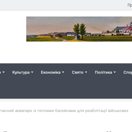
Пр
о
Культура
Економіка
Свято
Політика
Спо
асний аквапарк із теплими басейнами для реабілітації військових