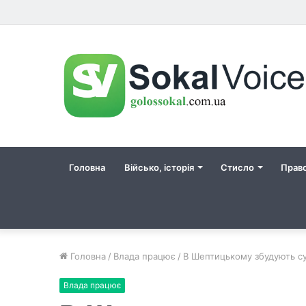
Головна
Військо, історія
Стисло
Прав
Головна
/
Влада працює
/
В Шептицькому збудують суч
Влада працює