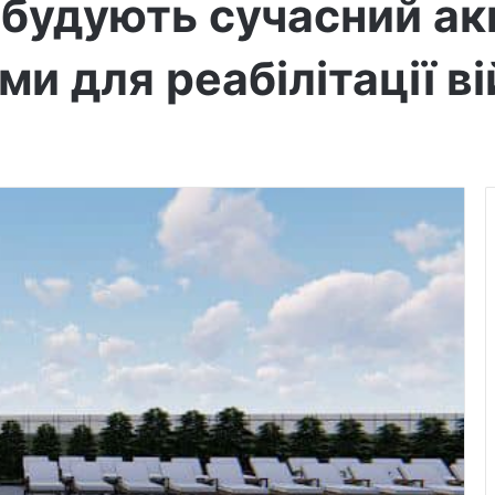
будують сучасний акв
и для реабілітації в