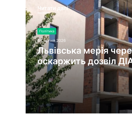
Читати далі
Політика
6 Серпня 2026
Львівська мерія чере
оскаржить дозвіл ДІ
будівництво на вул.
Олесницького