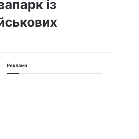
апарк із
ійськових
Реклама