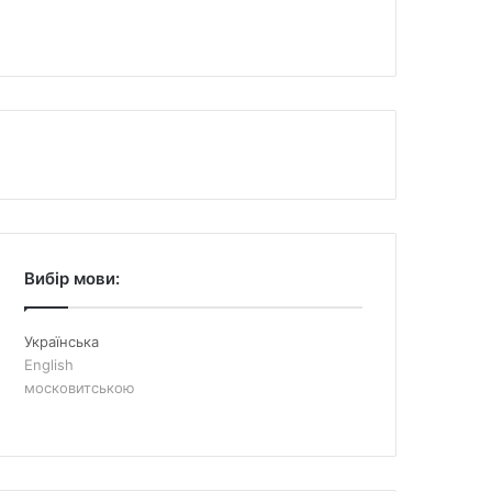
Вибір мови:
Українська
English
московитською