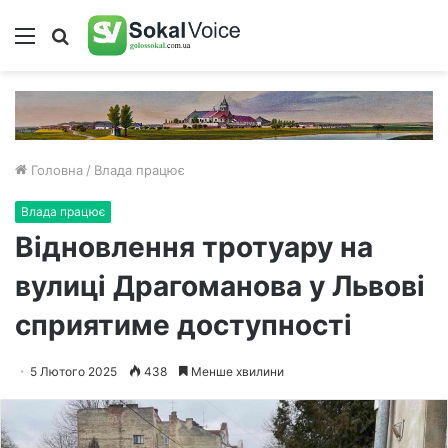
Меню
Пошук
Головна
/
Влада працює
Влада працює
Відновлення тротуару на
вулиці Драгоманова у Львові
сприятиме доступності
5 Лютого 2025
438
Менше хвилини