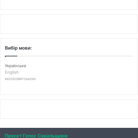
Вибір мови:
Українська
English
московитською
Проєкт Голос Сокальщини