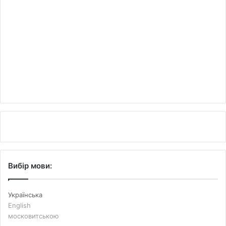
Вибір мови:
Українська
English
московитською