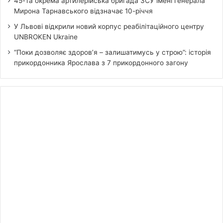
45-та окрема артилерійська бригада ЗСУ імені генерала
Мирона Тарнавського відзначає 10-річчя
У Львові відкрили новий корпус реабілітаційного центру
UNBROKEN Ukraine
“Поки дозволяє здоров’я – залишатимусь у строю”: історія
прикордонника Ярослава з 7 прикордонного загону