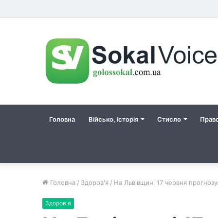
Головна
Військо, історія
Стисло
Прав
Головна
/
Здоров'я
/
На Львівщині 17 червня прогноз
Здоров'я