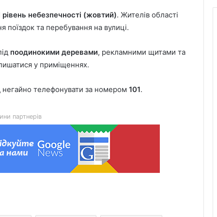
І рівень небезпечності (жовтий)
. Жителів області
я поїздок та перебування на вулиці.
під
поодинокими деревами
, рекламними щитами та
алишатися у приміщеннях.
Як спланувати автоподорож
ід негайно телефонувати за номером
101
.
Південною Африкою: досвід
місячного роуд-трипу
ини партнерів
У Львові загасили пожежу в
квартирі на вулиці Науковій
У Стебнику помер ветеран та
учасник бойових дій Василь
Іваникович