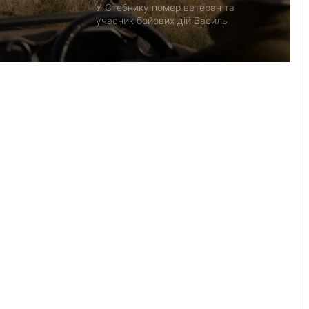
У Стебнику помер ветеран та
учасник бойових дій Василь
Іваникович
Черги на кордоні з Польщею на
Львівщині: де зараз найбільше авто
У львівській лікарні святої Анни
народилися двійнята з окремими
плацентами
За добу на Львівщині ліквідували 21
пожежу, триває гасіння торфовищ
Як спланувати автоподорож
Південною Африкою: досвід
місячного роуд-трипу