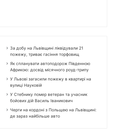
За добу на Львівщині ліквідували 21
пожежу, триває гасіння торфовищ
Як спланувати автоподорож Південною
Африкою: досвід місячного роуд-трипу
У Львові загасили пожежу в квартирі на
вулиці Науковій
У Стебнику помер ветеран та учасник
бойових дій Василь Іваникович
Черги на кордоні з Польщею на Львівщині:
де зараз найбільше авто