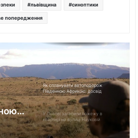
Черги на кордоні з Польщею на
езпеки
львівщина
синоптики
Львівщині: де зараз найбільше авто
е попередження
У львівській лікарні святої Анни
народилися двійнята з окремими
плацентами
За добу на Львівщині ліквідували 21
пожежу, триває гасіння торфовищ
Як спланувати автоподорож
Південною Африкою: досвід
місячного роуд-трипу
нною
У Львові загасили пожежу в
ячного
квартирі на вулиці Науковій