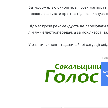
За інформацією синоптиків, грози матимуть
просять врахувати прогноз під час плануванн
Під час грози рекомендують не перебувати 
лініями електропередач, а за можливості з
У разі виникнення надзвичайної ситуації сл
Нов