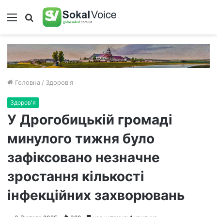
Меню
Пошук
Головна
/
Здоров'я
Здоров'я
У Дрогобицькій громаді
минулого тижня було
зафіксовано незначне
зростання кількості
інфекційних захворювань