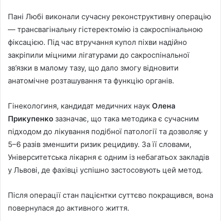
Пані Любі виконали сучасну реконструктивну операцію
— трансвагінальну гістеректомію із сакроспінальною
фіксацією. Під час втручання купол піхви надійно
закріпили міцними лігатурами до сакроспінальної
зв’язки в малому тазу, що дало змогу відновити
анатомічне розташування та функцію органів.
Гінекологиня, кандидат медичних наук
Олена
Прикупенко
зазначає, що така методика є сучасним
підходом до лікування подібної патології та дозволяє у
5–6 разів зменшити ризик рецидиву. За її словами,
Університетська лікарня є одним із небагатьох закладів
у Львові, де фахівці успішно застосовують цей метод.
Після операції стан пацієнтки суттєво покращився, вона
повернулася до активного життя.