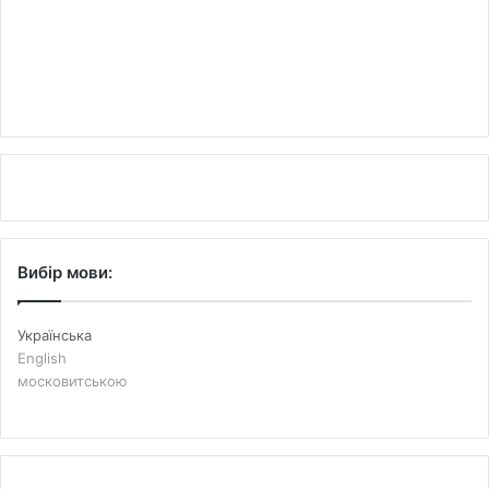
Вибір мови:
Українська
English
московитською