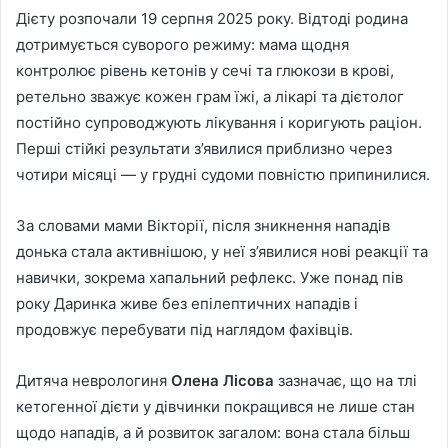
Дієту розпочали 19 серпня 2025 року. Відтоді родина
дотримується суворого режиму: мама щодня
контролює рівень кетонів у сечі та глюкози в крові,
ретельно зважує кожен грам їжі, а лікарі та дієтолог
постійно супроводжують лікування і коригують раціон.
Перші стійкі результати з’явилися приблизно через
чотири місяці — у грудні судоми повністю припинилися.
За словами мами Вікторії, після зникнення нападів
донька стала активнішою, у неї з’явилися нові реакції та
навички, зокрема хапальний рефлекс. Уже понад пів
року Даринка живе без епілептичних нападів і
продовжує перебувати під наглядом фахівців.
Дитяча неврологиня
Олена Лісова
зазначає, що на тлі
кетогенної дієти у дівчинки покращився не лише стан
щодо нападів, а й розвиток загалом: вона стала більш