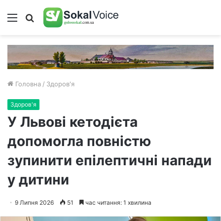
Меню
Пошук
Головна
/
Здоров'я
Здоров'я
У Львові кетодієта
допомогла повністю
зупинити епілептичні напади
у дитини
9 Липня 2026
51
час читання: 1 хвилина