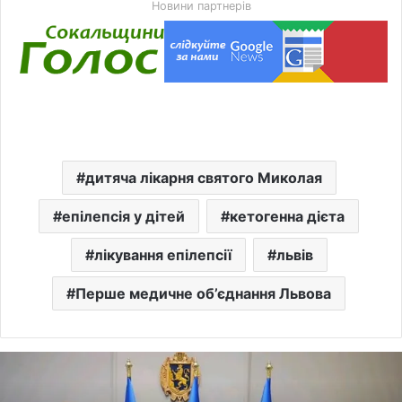
Новини партнерів
дитяча лікарня святого Миколая
епілепсія у дітей
кетогенна дієта
лікування епілепсії
львів
Перше медичне об’єднання Львова