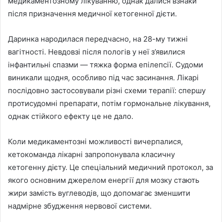
медикаментозному лікуванню, однак далися взнаки
після призначення медичної кетогенної дієти.
Даринка народилася передчасно, на 28-му тижні
вагітності. Невдовзі після пологів у неї з’явилися
інфантильні спазми — тяжка форма епілепсії. Судоми
виникали щодня, особливо під час засинання. Лікарі
послідовно застосовували різні схеми терапії: спершу
протисудомні препарати, потім гормональне лікування,
однак стійкого ефекту це не дало.
Коли медикаментозні можливості вичерпалися,
кетокоманда лікарні запропонувала класичну
кетогенну дієту. Це спеціальний медичний протокол, за
якого основним джерелом енергії для мозку стають
жири замість вуглеводів, що допомагає зменшити
надмірне збудження нервової системи.