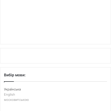
Вибір мови:
Українська
English
московитською