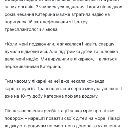
інших органів. З’явилися ускладнення. І коли після двох
років чекання Катерина майже втратила надію на
порятунок, їй зателефонували з Центру
трансплантології Львова.
«Коли мені подзвонили, я злякалася і навіть спершу
думала відмовитися. Але підтримка дітей та чоловіка
дала мені надію. Ми вирушили в лікарню», – ділиться
переживаннями Катерина.
Тим часом у лікарні на неї вже чекала команда
кардіохірургів. Трансплантація серця минула успішно. І
вже на 10-ту добу Катерина поїхала додому.
Після завершення реабілітації жінка мріє про літню
подорож – нарешті повезти своїх дітей на море. Лікарі
ж дякують родичам посмертного донора за ухвалення