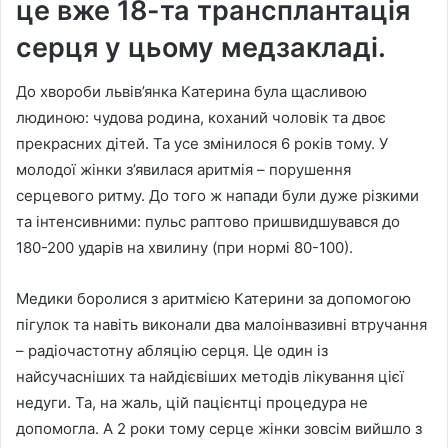
це вже 18-та трансплантація
серця у цьому медзакладі.
До хвороби львів’янка Катерина була щасливою
людиною: чудова родина, коханий чоловік та двоє
прекрасних дітей. Та усе змінилося 6 років тому. У
молодої жінки з’явилася аритмія – порушення
серцевого ритму. До того ж напади були дуже різкими
та інтенсивними: пульс раптово пришвидшувався до
180-200 ударів на хвилину (при нормі 80-100).
Медики боролися з аритмією Катерини за допомогою
пігулок та навіть виконали два малоінвазивні втручання
– радіочастотну абляцію серця. Це один із
найсучасніших та найдієвіших методів лікування цієї
недуги. Та, на жаль, цій пацієнтці процедура не
допомогла. А 2 роки тому серце жінки зовсім вийшло з