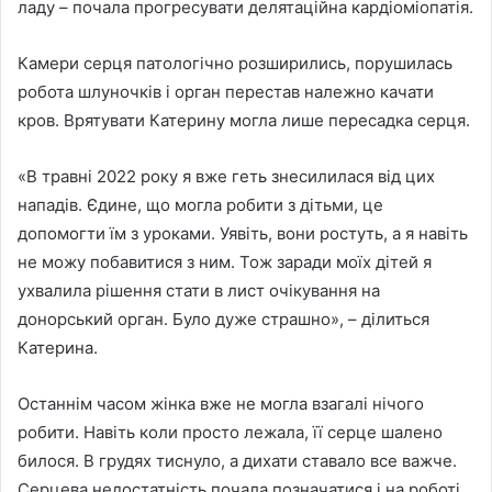
ладу – почала прогресувати делятаційна кардіоміопатія.
Камери серця патологічно розширились, порушилась
робота шлуночків і орган перестав належно качати
кров. Врятувати Катерину могла лише пересадка серця.
«В травні 2022 року я вже геть знесилилася від цих
нападів. Єдине, що могла робити з дітьми, це
допомогти їм з уроками. Уявіть, вони ростуть, а я навіть
не можу побавитися з ним. Тож заради моїх дітей я
ухвалила рішення стати в лист очікування на
донорський орган. Було дуже страшно», – ділиться
Катерина.
Останнім часом жінка вже не могла взагалі нічого
робити. Навіть коли просто лежала, її серце шалено
билося. В грудях тиснуло, а дихати ставало все важче.
Серцева недостатність почала позначатися і на роботі