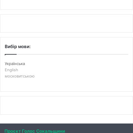
Вибір мови:
Українська
English
московитською
Проєкт Голос Сокальщини