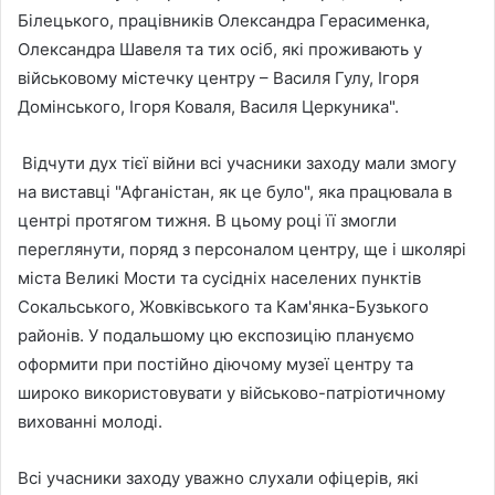
Білецького, працівників Олександра Герасименка,
Олександра Шавеля та тих осіб, які проживають у
військовому містечку центру – Василя Гулу, Ігоря
Домінського, Ігоря Коваля, Василя Церкуника".
Відчути дух тієї війни всі учасники заходу мали змогу
на виставці "Афганістан, як це було", яка працювала в
центрі протягом тижня. В цьому році її змогли
переглянути, поряд з персоналом центру, ще і школярі
міста Великі Мости та сусідніх населених пунктів
Сокальського, Жовківського та Кам'янка-Бузького
районів. У подальшому цю експозицію плануємо
оформити при постійно діючому музеї центру та
широко використовувати у військово-патріотичному
вихованні молоді.
Всі учасники заходу уважно слухали офіцерів, які