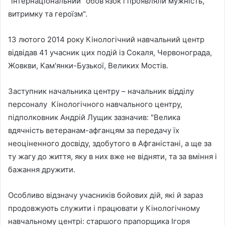
"інтернаціональний" обов'язок і проявляли мужність,
витримку та героїзм".
13 лютого 2014 року Кінологічний навчальний центр
відвідав 41 учасник цих подій із Сокаля, Червонограда,
Жовкви, Кам'янки-Бузької, Великих Мостів.
Заступник начальника центру – начальник відділу
персоналу Кінологічного навчального центру,
підполковник Андрій Лущик зазначив: "Велика
вдячність ветеранам-афганцям за передачу їх
неоціненного досвіду, здобутого в Афганістані, а ще за
ту жагу до життя, яку в них вже не відняти, та за вміння і
бажання дружити.
Особливо відзначу учасників бойових дій, які й зараз
продовжують служити і працювати у Кінологічному
навчальному центрі: старшого прапорщика Ігоря