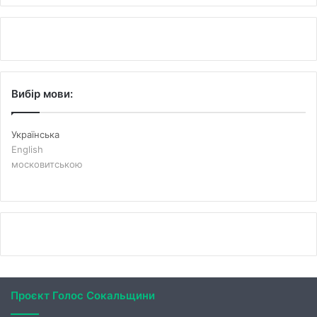
Вибір мови:
Українська
English
московитською
Проєкт Голос Сокальщини