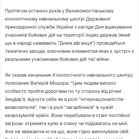
Протягом останніх років у Великомостівському
кінологічному навчальному центрі Державної
прикордонної служби України з нагоди Дня вшанування
учасників бойових дій на території інших держав (який
ще в народі називають "Днем афганця") проводяться
тематичні заходи, ключовим елементом яких є зустріч з
реальними учасниками бойових дій тієї війни.
Як сказав начальник Кінологічного навчального центру
полковник Валерій Мошора: "Цим людям випало
особисто пройти дорогами по ту сторону від річки
Амудар'я, відчути себе як в ролі "інтернаціоналістів-
визволителів", так і в ролі "загарбників" в чужій
незрозумілій країні. Вони перебували в стані постійної
загрози: отримати кулю в спину чи підірватись на міні.
Але не зважаючи ні на що, вони гідно виконували свій