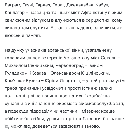
Баграм, Газні, Гардез, Герат, Джелалабад, Кабул,
Кандагар – назви цих та інших міст Афганістану гірким,
хвилюючим відгуком відлунюються в серцях тих, кому
випало там служити. Афганістан надовго залишиться в
людській пам'яті.
На думку учасників афганської війни, узагальнену
головами спілок ветеранів Афганістану міст Сокаль –
Михайлом Ільницьким, Червоноград – Іваном
Гулядиком, Жовква – Олександром Кіцілінським,
Кам'янка-Бузька – Юрієм Лещотою, – у цей рік нам усім
треба принаймні усвідомити прості істини: великі
політичні цілі не повинні досягатись "кров'ю"; на
сучасній війні значення окремого військовослужбовця,
а подекуди підрозділу чи частини – мізерне; краще
обійтись без війни; уроки історії треба знати, бо інакше
їх, можливо, доведеться засвоювати заново.