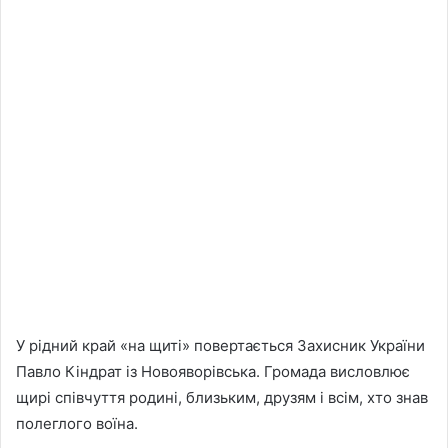
У рідний край «на щиті» повертається Захисник України
Павло Кіндрат із Новояворівська. Громада висловлює
щирі співчуття родині, близьким, друзям і всім, хто знав
полеглого воїна.