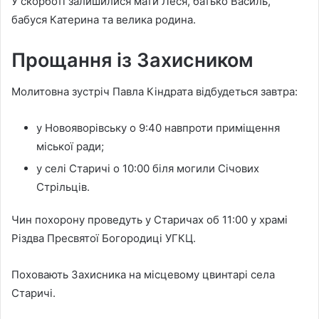
У скорботі залишилися мати Леся, батько Василь,
бабуся Катерина та велика родина.
Прощання із Захисником
Молитовна зустріч Павла Кіндрата відбудеться завтра:
у Новояворівську о 9:40 навпроти приміщення
міської ради;
у селі Старичі о 10:00 біля могили Січових
Стрільців.
Чин похорону проведуть у Старичах об 11:00 у храмі
Різдва Пресвятої Богородиці УГКЦ.
Поховають Захисника на місцевому цвинтарі села
Старичі.