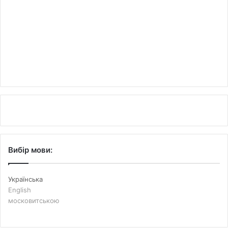
Вибір мови:
Українська
English
московитською