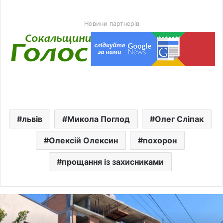
Новини партнерів
львів
Микола Поглод
Олег Сліпак
Олексій Олексин
похорон
прощання із захисниками