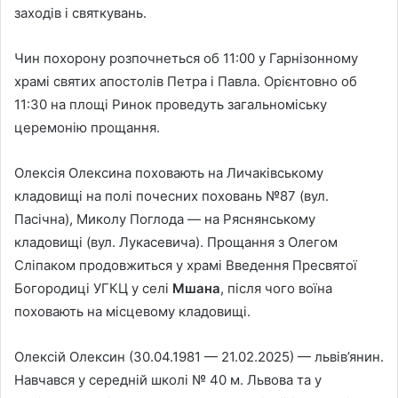
заходів і святкувань.
Чин похорону розпочнеться об 11:00 у Гарнізонному
храмі святих апостолів Петра і Павла. Орієнтовно об
11:30 на площі Ринок проведуть загальноміську
церемонію прощання.
Олексія Олексина поховають на Личаківському
кладовищі на полі почесних поховань №87 (вул.
Пасічна), Миколу Поглода — на Ряснянському
кладовищі (вул. Лукасевича). Прощання з Олегом
Сліпаком продовжиться у храмі Введення Пресвятої
Богородиці УГКЦ у селі
Мшана
, після чого воїна
поховають на місцевому кладовищі.
Олексій Олексин (30.04.1981 — 21.02.2025) — львів’янин.
Навчався у середній школі № 40 м. Львова та у