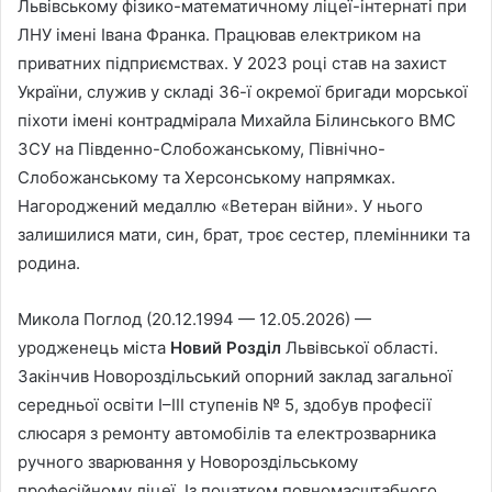
Львівському фізико-математичному ліцеї-інтернаті при
ЛНУ імені Івана Франка. Працював електриком на
приватних підприємствах. У 2023 році став на захист
України, служив у складі 36-ї окремої бригади морської
піхоти імені контрадмірала Михайла Білинського ВМС
ЗСУ на Південно-Слобожанському, Північно-
Слобожанському та Херсонському напрямках.
Нагороджений медаллю «Ветеран війни». У нього
залишилися мати, син, брат, троє сестер, племінники та
родина.
Микола Поглод (20.12.1994 — 12.05.2026) —
уродженець міста
Новий Розділ
Львівської області.
Закінчив Новороздільський опорний заклад загальної
середньої освіти І–ІІІ ступенів № 5, здобув професії
слюсаря з ремонту автомобілів та електрозварника
ручного зварювання у Новороздільському
професійному ліцеї. Із початком повномасштабного