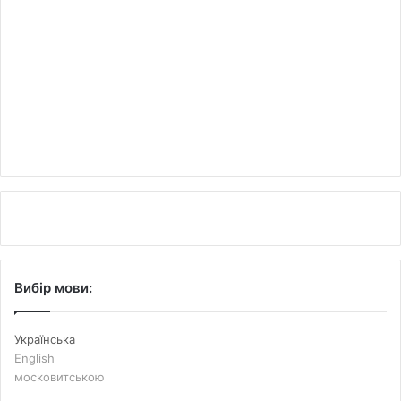
Вибір мови:
Українська
English
московитською