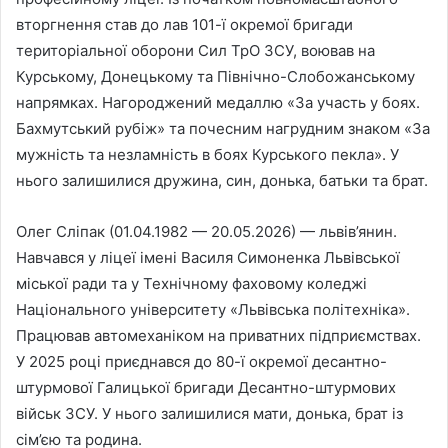
вторгнення став до лав 101-ї окремої бригади
територіальної оборони Сил ТрО ЗСУ, воював на
Курському, Донецькому та Північно-Слобожанському
напрямках. Нагороджений медаллю «За участь у боях.
Бахмутський рубіж» та почесним нагрудним знаком «За
мужність та незламність в боях Курського пекла». У
нього залишилися дружина, син, донька, батьки та брат.
Олег Сліпак (01.04.1982 — 20.05.2026) — львів’янин.
Навчався у ліцеї імені Василя Симоненка Львівської
міської ради та у Технічному фаховому коледжі
Національного університету «Львівська політехніка».
Працював автомеханіком на приватних підприємствах.
У 2025 році приєднався до 80-ї окремої десантно-
штурмової Галицької бригади Десантно-штурмових
військ ЗСУ. У нього залишилися мати, донька, брат із
сім’єю та родина.