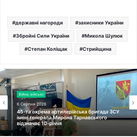
державні нагороди
захисники України
Збройні Сили України
Микола Шулюк
Степан Коліщак
Стрийщина
Війна, військо
6 Серпня 2026
45-та окрема артилерійська бригада ЗСУ
імені генерала Мирона Тарнавського
відзначає 10-річчя