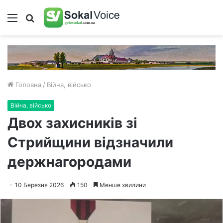
Меню
Пошук
Головна
/
Війна, військо
Війна, військо
Двох захисників зі
Стрийщини відзначили
держнагородами
10 Березня 2026
150
Менше хвилини