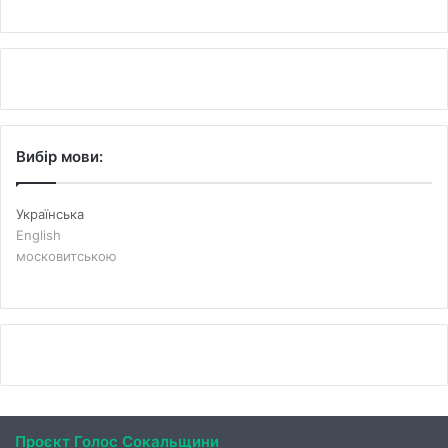
Вибір мови:
Українська
English
московитською
Проєкт Голос Сокальщини