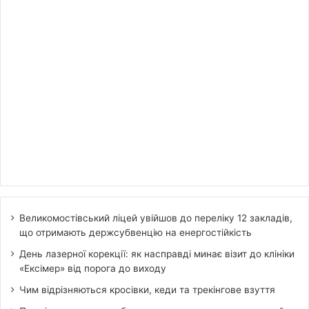
Великомостівський ліцей увійшов до переліку 12 закладів,
що отримають держсубвенцію на енергостійкість
День лазерної корекції: як насправді минає візит до клініки
«Ексімер» від порога до виходу
Чим відрізняються кросівки, кеди та трекінгове взуття