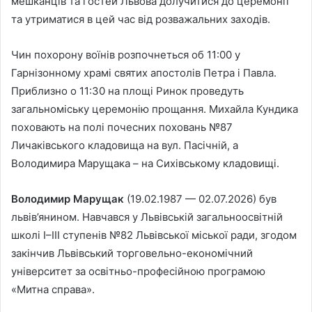
мешканців та гостей Львова долучитися до церемонії
та утриматися в цей час від розважальних заходів.
Чин похорону воїнів розпочнеться об 11:00 у
Гарнізонному храмі святих апостолів Петра і Павла.
Приблизно о 11:30 на площі Ринок проведуть
загальноміську церемонію прощання. Михайла Кундика
поховають на полі почесних поховань №87
Личаківського кладовища на вул. Пасічній, а
Володимира Марущака – на Сихівському кладовищі.
Володимир Марущак
(19.02.1987 — 02.07.2026) був
львів’янином. Навчався у Львівській загальноосвітній
школі І–ІІІ ступенів №82 Львівської міської ради, згодом
закінчив Львівський торговельно-економічний
університет за освітньо-професійною програмою
«Митна справа».