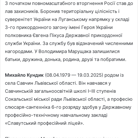
З початком повномасштабного вторгнення Росії став до
лав захисників. Боронив територіальну цілісність і
суверенітет України на Луганському напрямку у складі
3-го прикордонного загону імені Героя України
полковника Євгена Пікуса Державної прикордонної
служби України. За службу був відзначений численними
нагородами. У Володимира Марущака залишилися
батьки, дружина, донька, родина, друзі та побратими.
Михайло Кундик
(08.04.1979 — 19.03.2025) родом із
села Савчин Львівської області. Він навчався у
Савчинській загальноосвітній школі І–ІІІ ступенів
Сокальської міської ради Львівської області, а професію
слюсаря-сантехніка 6-го розряду здобув у Державному
професійно-технічному навчальному закладі
«Славутський професійний ліцей».