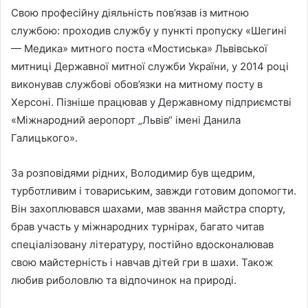
Свою професійну діяльність пов’язав із митною
службою: проходив службу у пункті пропуску «Шегині
— Медика» митного поста «Мостиська» Львівської
митниці Державної митної служби України, у 2014 році
виконував службові обов’язки на митному посту в
Херсоні. Пізніше працював у Державному підприємстві
«Міжнародний аеропорт „Львів“ імені Данила
Галицького».
За розповідями рідних, Володимир був щедрим,
турботливим і товариським, завжди готовим допомогти.
Він захоплювався шахами, мав звання майстра спорту,
брав участь у міжнародних турнірах, багато читав
спеціалізовану літературу, постійно вдосконалював
свою майстерність і навчав дітей гри в шахи. Також
любив риболовлю та відпочинок на природі.