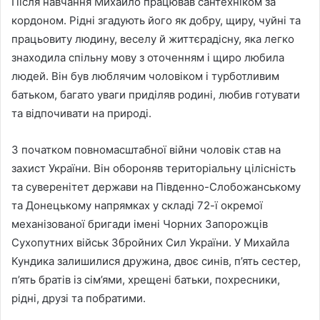
Після навчання Михайло працював сантехніком за
кордоном. Рідні згадують його як добру, щиру, чуйні та
працьовиту людину, веселу й життєрадісну, яка легко
знаходила спільну мову з оточенням і щиро любила
людей. Він був люблячим чоловіком і турботливим
батьком, багато уваги приділяв родині, любив готувати
та відпочивати на природі.
З початком повномасштабної війни чоловік став на
захист України. Він обороняв територіальну цілісність
та суверенітет держави на Південно-Слобожанському
та Донецькому напрямках у складі 72-ї окремої
механізованої бригади імені Чорних Запорожців
Сухопутних військ Збройних Сил України. У Михайла
Кундика залишилися дружина, двоє синів, п’ять сестер,
п’ять братів із сім’ями, хрещені батьки, похресники,
рідні, друзі та побратими.