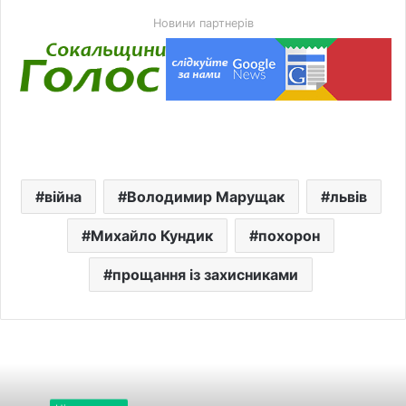
Новини партнерів
війна
Володимир Марущак
львів
Михайло Кундик
похорон
прощання із захисниками