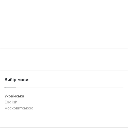
Вибір мови:
Українська
English
московитською