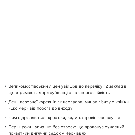
Великомостівський ліцей увійшов до переліку 12 закладів,
що отримають держсубвенцію на енергостійкість
День лазерної корекції: як насправді минає візит до клініки
«Ексімер» від порога до виходу
Чим відрізняються кросівки, кеди та трекінгове взуття
Перші роки навчання без стресу: що пропонує сучасний
приватний дитячий садок у Чернівцях