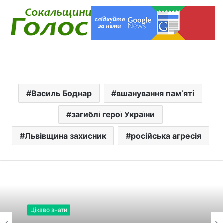
Василь Боднар
вшанування памʼяті
загиблі герої України
Львівщина захисник
російська агресія
Цікаво знати