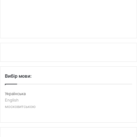
Вибір мови:
Українська
English
московитською