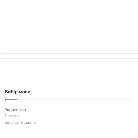
Вибір мови:
Українська
English
московитською