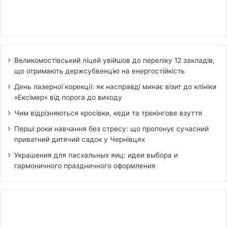
Великомостівський ліцей увійшов до переліку 12 закладів,
що отримають держсубвенцію на енергостійкість
День лазерної корекції: як насправді минає візит до клініки
«Ексімер» від порога до виходу
Чим відрізняються кросівки, кеди та трекінгове взуття
Перші роки навчання без стресу: що пропонує сучасний
приватний дитячий садок у Чернівцях
Украшения для пасхальных яиц: идеи выбора и
гармоничного праздничного оформления