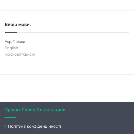
Вибір мови:
Українська
English
московитською
Проєкт Голос Сокальщини
Політика конфіденційності