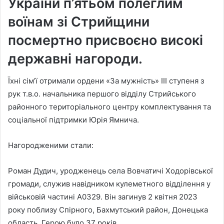
України п’ятьом полеглим
воїнам зі Стрийщини
посмертно присвоєно високі
державні нагороди.
Їхні сім’ї отримали ордени «За мужність» III ступеня з
рук т.в.о. начальника першого відділу Стрийського
районного територіального центру комплектування та
соціальної підтримки Юрія Ямнича.
Нагородженими стали:
Роман Дудич, уродженець села Вовчатичі Ходорівської
громади, служив навідником кулеметного відділення у
військовій частині А0329. Він загинув 2 квітня 2023
року поблизу Спірного, Бахмутський район, Донецька
область. Герою було 37 років.