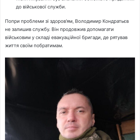
до військової служби.
Попри проблеми зі здоров’ям, Володимир Кондратьєв
не залишив службу. Він продовжив допомагати
військовим у складі евакуаційної бригади, де рятував
життя своїм побратимам.