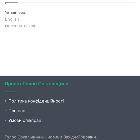
Українська
English
московитською
Проєкт Голос Сокальщини
Політика конфіденційності
Про нас
Умови співпраці
Голос Сокальщини – новини Західної України.