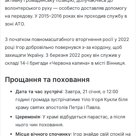
активну громадянську позицію, долучаючись до
волонтерського руху — особисто доставляв допомогу
на передову. У 2015–2016 роках він проходив службу в
зоні АТО.
З початком повномасштабного вторгнення росії у 2022
році Ігор добровільно повернувся з-за кордону, щоб
захищати Україну. З березня 2022 року він служив у
складі 14-ї бригади «Червона калина» в місті Вінниця.
Прощання та поховання
Дата та час зустрічі
: Завтра, 21 січня, о 12:00
годині громада зустрічатиме тіло Ігоря Кукли біля
храму святих апостолів Петра і Павла.
Церемонія
: У храмі відбудеться парастас, а після
нього чин поховання.
Місце вічного спочинку
: Ігор знайде свій спокій на