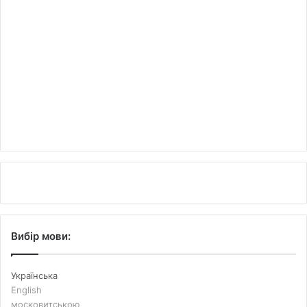
Вибір мови:
Українська
English
московитською