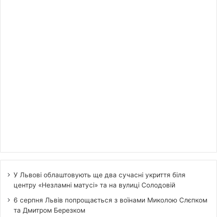
У Львові облаштовують ще два сучасні укриття біля
центру «Незламні матусі» та на вулиці Солодовій
6 серпня Львів попрощається з воїнами Миколою Слєпком
та Дмитром Березком