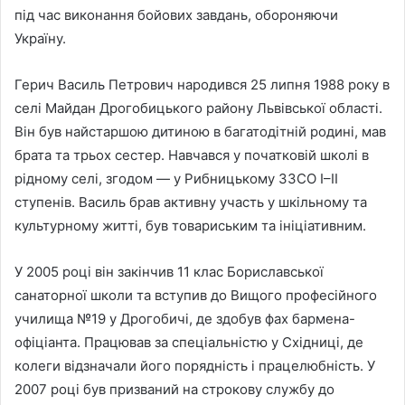
під час виконання бойових завдань, обороняючи
Україну.
Герич Василь Петрович народився 25 липня 1988 року в
селі Майдан Дрогобицького району Львівської області.
Він був найстаршою дитиною в багатодітній родині, мав
брата та трьох сестер. Навчався у початковій школі в
рідному селі, згодом — у Рибницькому ЗЗСО I–II
ступенів. Василь брав активну участь у шкільному та
культурному житті, був товариським та ініціативним.
У 2005 році він закінчив 11 клас Бориславської
санаторної школи та вступив до Вищого професійного
училища №19 у Дрогобичі, де здобув фах бармена-
офіціанта. Працював за спеціальністю у Східниці, де
колеги відзначали його порядність і працелюбність. У
2007 році був призваний на строкову службу до