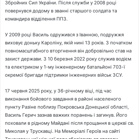
Збройних Сил України. Після служби у 2008 році
повернувся додому в званні старшого солдата та
командира відділення ППЗ.
У 2009 році Василь одружився з Іванною, подружжя
виховує доньку Кароліну, якій нині 13 років. З початком
повномасштабного вторгнення він добровільно став на
захист держави. З 10 березня 2022 року служив водієм
та електриком у 1-му інженерному батальйоні 703-ї
окремої бригади підтримки інженерних військ ЗСУ.
17 червня 2025 року, у 36-річному віці, під час
виконання бойового завдання в районі населеного
пункту Разіне поблизу Покровська Донецької області,
Василь Герич зазнав важких поранень і загинув. Його
поховали в рідному Майдані після прощання в церкві св.
Миколая у Трускавці. На Меморіалі Героїв на сайті