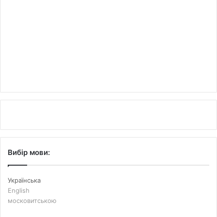
Вибір мови:
Українська
English
московитською