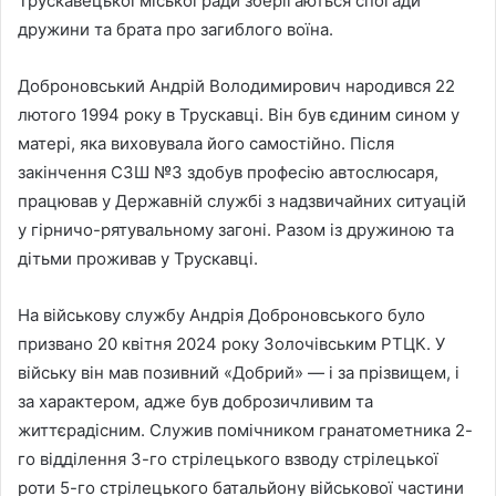
Трускавецької міської ради зберігаються спогади
дружини та брата про загиблого воїна.
Доброновський Андрій Володимирович народився 22
лютого 1994 року в Трускавці. Він був єдиним сином у
матері, яка виховувала його самостійно. Після
закінчення СЗШ №3 здобув професію автослюсаря,
працював у Державній службі з надзвичайних ситуацій
у гірничо-рятувальному загоні. Разом із дружиною та
дітьми проживав у Трускавці.
На військову службу Андрія Доброновського було
призвано 20 квітня 2024 року Золочівським РТЦК. У
війську він мав позивний «Добрий» — і за прізвищем, і
за характером, адже був доброзичливим та
життєрадісним. Служив помічником гранатометника 2-
го відділення 3-го стрілецького взводу стрілецької
роти 5-го стрілецького батальйону військової частини