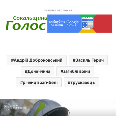
Новини партнерів
Андрій Доброновський
Василь Герич
Донеччина
загиблі воїни
річниця загибелі
трускавець