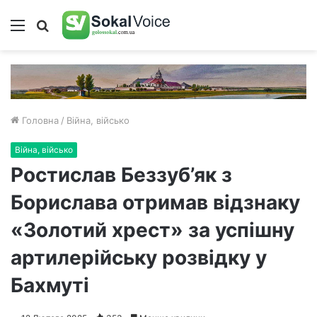
Меню
Пошук
Головна
/
Війна, військо
Війна, військо
Ростислав Беззуб’як з
Борислава отримав відзнаку
«Золотий хрест» за успішну
артилерійську розвідку у
Бахмуті