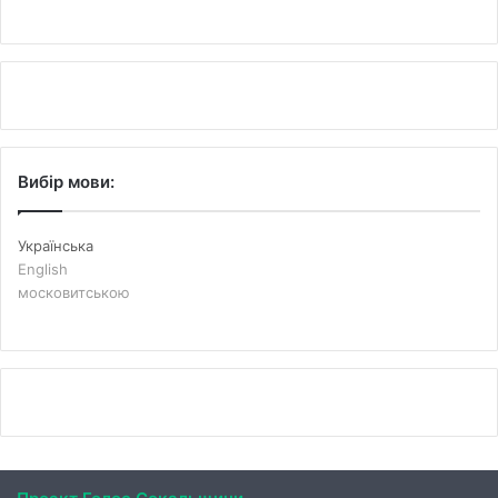
Вибір мови:
Українська
English
московитською