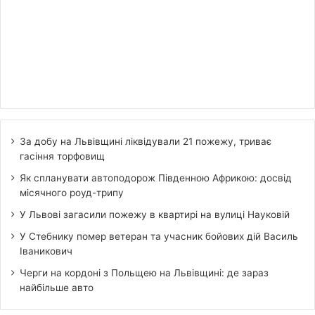
За добу на Львівщині ліквідували 21 пожежу, триває
гасіння торфовищ
Як спланувати автоподорож Південною Африкою: досвід
місячного роуд-трипу
У Львові загасили пожежу в квартирі на вулиці Науковій
У Стебнику помер ветеран та учасник бойових дій Василь
Іваникович
Черги на кордоні з Польщею на Львівщині: де зараз
найбільше авто