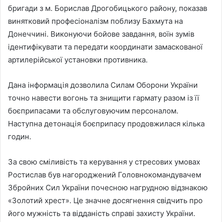
бригади з м. Борислав Дрогобицького району, показав
винятковий професіоналізм поблизу Бахмута на
Донеччині. Виконуючи бойове завдання, воїн зумів
ідентифікувати та передати координати замаскованої
артилерійської установки противника.
Дана інформація дозволила Силам Оборони України
точно навести вогонь та знищити гармату разом із її
боєприпасами та обслуговуючим персоналом.
Наступна детонація боєприпасу продовжилася кілька
годин.
За свою сміливість та керування у стресових умовах
Ростислав був нагороджений Головнокомандувачем
Збройних Сил України почесною нагрудною вiдзнакою
«Золотий хрест». Це значне досягнення свiдчить про
його мужнiсть та вiдданiсть справi захисту України.