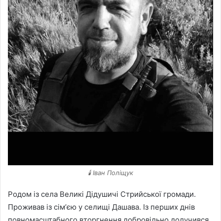
🕯️ Іван Поліщук
Родом із села Великі Дідушичі Стрийської громади.
Проживав із сімʼєю у селищі Дашава. Із перших днів
повномасштабного вторгнення добровільно долучився