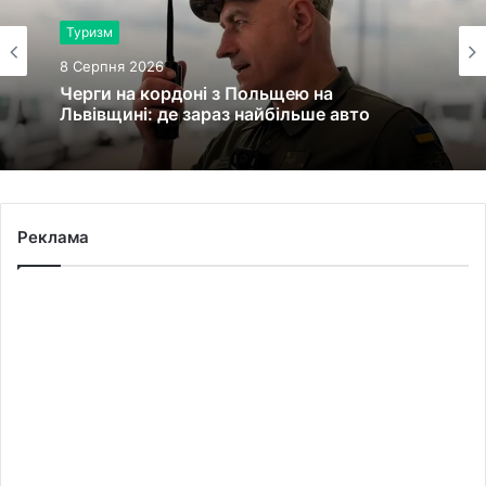
Здоров'я
8 Серпня 2026
Туризм
У львівській лікарні святої Анни
8 Серпня 2026
народилися двійнята з окремими
плацентами
Черги на кордоні з Польщею на
Реклама
Львівщині: де зараз найбільше авто