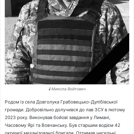
🕯️ Микола Войтович
Родом із села Довголука Грабовецько-Дулібівської
громади. Добровільно долучився до лав ЗСУ в лютому
2023 року. Виконував бойові завдання у Лимані,
Часовому Ярі та Вовчанську. Був старшим водієм 42
окремої механізованої бригади. Отримав чисельні