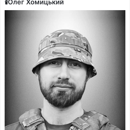
🕯️Олег Хомицький