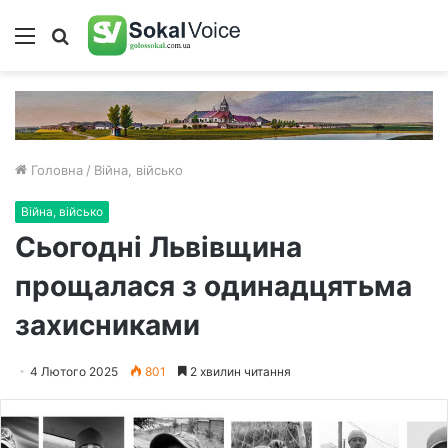
Меню
Пошук
Головна
/
Війна, військо
Війна, військо
Сьогодні Львівщина
прощалася з одинадцятьма
захисниками
4 Лютого 2025
801
2 хвилин читання