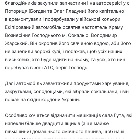
благодійників закупили запчастини і на автосервісі у с.
Поториця (Богдан та Олег Гладуни) його капітально
відремонтували і пофарбували у військові кольори.
Екіпірований автомобіль освятив настоятель Храму
Вознесіння Господнього м. Сокаль о. Володимир
Жарський. Він окропив його свяченою водою, аби його
не зачепили ворожі кулі, і побажав, щоб усіх наших
військових, хто буде їздити на ньому, та усіх, хто нині
перебуває в зоні АТО, беріг Господь.
Далі автомобіль завантажили продуктами харчування,
закрутками, солодощами, які зібрали сокальчани, і він
поїхав на східні кордони України.
Особливо хочеться відзначити мешканців села Гута, які
напекли більше двадцяти ящиків (а це майже
півмашини) домашнього смачного печива, щоб наші