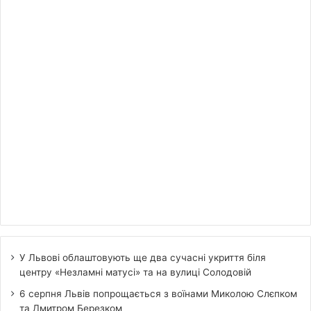
У Львові облаштовують ще два сучасні укриття біля
центру «Незламні матусі» та на вулиці Солодовій
6 серпня Львів попрощається з воїнами Миколою Слєпком
та Дмитром Березком