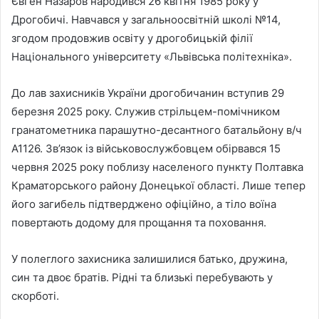
Євген Назаров народився 26 квітня 1985 року у
Дрогобичі. Навчався у загальноосвітній школі №14,
згодом продовжив освіту у дрогобицькій філії
Національного університету «Львівська політехніка».
До лав захисників України дрогобичанин вступив 29
березня 2025 року. Служив стрільцем-помічником
гранатометника парашутно-десантного батальйону в/ч
А1126. Зв’язок із військовослужбовцем обірвався 15
червня 2025 року поблизу населеного пункту Полтавка
Краматорського району Донецької області. Лише тепер
його загибель підтверджено офіційно, а тіло воїна
повертають додому для прощання та поховання.
У полеглого захисника залишилися батько, дружина,
син та двоє братів. Рідні та близькі перебувають у
скорботі.