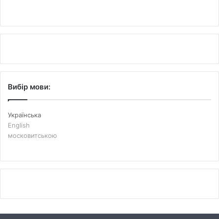
Вибір мови:
Українська
English
московитською