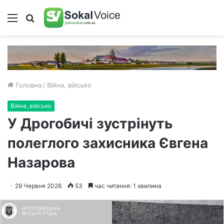
Меню
Пошук
Головна
/
Війна, військо
Війна, військо
У Дрогобичі зустрінуть
полеглого захисника Євгена
Назарова
29 Червня 2026
53
час читання: 1 хвилина