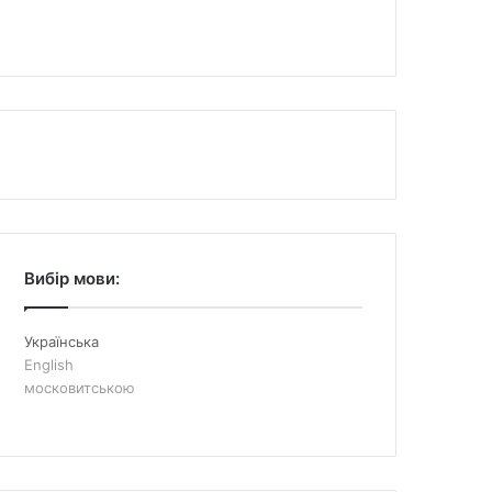
Вибір мови:
Українська
English
московитською