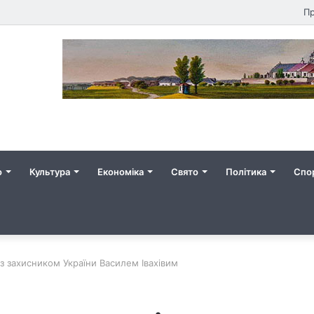
Пр
о
Культура
Економіка
Свято
Політика
Спо
з захисником України Василем Івахівим