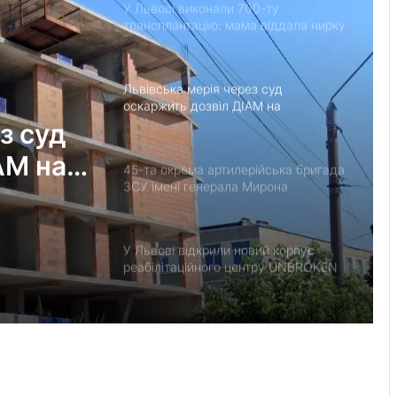
У Львові виконали 700-ту
трансплантацію: мама віддала нирку
27-річному синові
Львівська мерія через суд
оскаржить дозвіл ДІАМ на
будівництво на вул. Олесницького
з суд
АМ на
45-та окрема артилерійська бригада
ЗСУ імені генерала Мирона
Тарнавського відзначає 10-річчя
У Львові відкрили новий корпус
реабілітаційного центру UNBROKEN
Ukraine
“Поки дозволяє здоров’я –
залишатимусь у строю”: історія
прикордонника Ярослава з 7
прикордонного загону