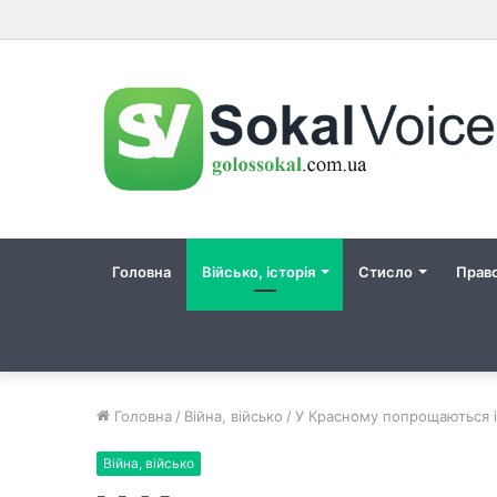
Головна
Військо, історія
Стисло
Прав
Головна
/
Війна, військо
/
У Красному попрощаються і
Війна, військо