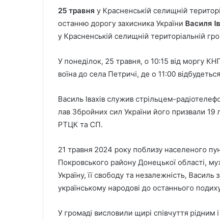
25 травня
у Красненській селищній територі
останню дорогу захисника України
Василя І
у Красненській селищній територіальній гро
У понеділок, 25 травня, о 10:15 від моргу К
воїна до села Петричі, де о 11:00 відбудетьс
Василь Івахів служив стрільцем-радіотелефо
лав Збройних сил України його призвали 19
РТЦК та СП.
21 травня 2024 року поблизу населеного пун
Покровського району Донецької області, му
Україну, її свободу та незалежність, Василь 
українському народові до останнього подиху
У громаді висловили щирі співчуття рідним 