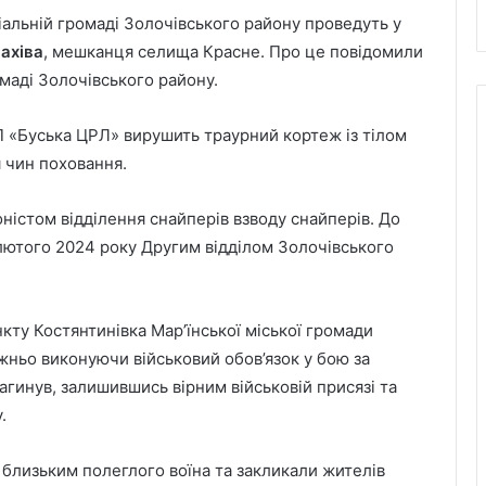
альній громаді Золочівського району проведуть у
вахіва
, мешканця селища Красне. Про це повідомили
маді Золочівського району.
НП «Буська ЦРЛ» вирушить траурний кортеж із тілом
я чин поховання.
ністом відділення снайперів взводу снайперів. До
 лютого 2024 року Другим відділом Золочівського
кту Костянтинівка Мар’їнської міської громади
жньо виконуючи військовий обов’язок у бою за
загинув, залишившись вірним військовій присязі та
.
і близьким полеглого воїна та закликали жителів