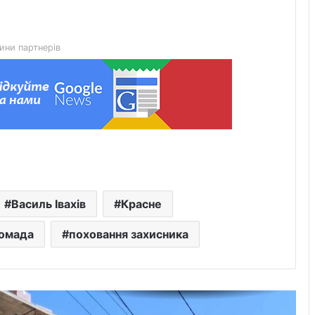
Львівська мерія через суд
оскаржить дозвіл ДІАМ на
будівництво на вул. Олесницького
ини партнерів
45-та окрема артилерійська бригада
ЗСУ імені генерала Мирона
Тарнавського відзначає 10-річчя
У Львові відкрили новий корпус
реабілітаційного центру UNBROKEN
Ukraine
“Поки дозволяє здоров’я –
Василь Івахів
Красне
залишатимусь у строю”: історія
прикордонника Ярослава з 7
ромада
поховання захисника
прикордонного загону
У Дрогобицькій громаді запровадили
мораторій на російськомовний
контент у публічному просторі