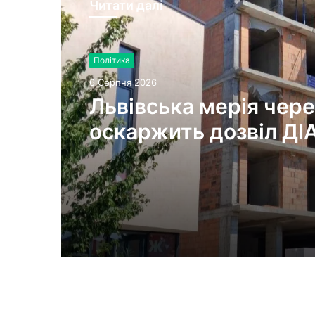
Читати далі
Політика
6 Серпня 2026
Львівська мерія чере
оскаржить дозвіл ДІ
будівництво на вул.
Олесницького