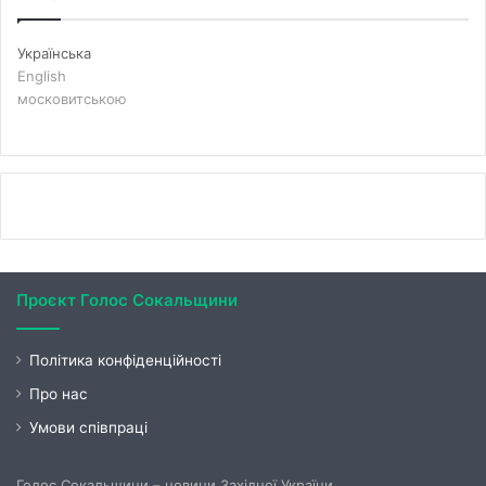
Українська
English
московитською
Проєкт Голос Сокальщини
Політика конфіденційності
Про нас
Умови співпраці
Голос Сокальщини – новини Західної України.