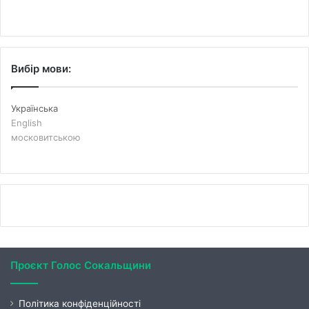
Вибір мови:
Українська
English
московитською
Проєкт Голос Сокальщини
Політика конфіденційності