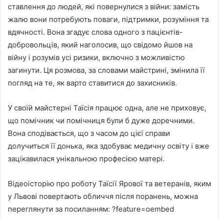
ставлення до людей, які повернулися з війни: замість
жалю вони потребують поваги, підтримки, розуміння та
вдячності. Вона згадує слова одного з пацієнтів-
добровольців, який наголосив, що свідомо йшов на
війну і розумів усі ризики, включно з можливістю
загинути. Ця розмова, за словами майстрині, змінила її
погляд на те, як варто ставитися до захисників.
У своїй майстерні Таїсія працює одна, але не приховує,
що помічник чи помічниця були б дуже доречними.
Вона сподівається, що з часом до цієї справи
долучиться її донька, яка здобуває медичну освіту і вже
зацікавилася унікальною професією матері.
Відеоісторію про роботу Таїсії Ярової та ветеранів, яким
у Львові повертають обличчя після поранень, можна
переглянути за посиланням: ?feature=oembed