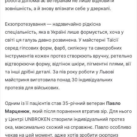
робота допомагає ветеранам не лише відновити
зовнішність, а й знову впізнати себе у дзеркалі.
Екзопротезування — надзвичайно рідкісна
спеціальність, яка в Україні лише формується, хоча у
світі ця галузь давно розвинена. У майстерні Таїсії
серед гіпсових форм, фарб, силікону та саморобних
інструментів кожен протез створюють вручну, ретельно
відтворюючи форму, відтінок шкіри, пігментні плями, вії
та інші дрібні деталі. За пів року роботи у Львові
майстриня виготовила понад 30 індивідуальних
протезів для військових.
Одним із її пацієнтів став 35-річний ветеран
Павло
Марценюк
, який після поранення втратив зір. Для нього
у Центрі UNBROKEN створили індивідуальний протез
ока, максимально схожий на справжнє. Павло особливо
чекав на цей момент, адже хотів зробити сюрприз