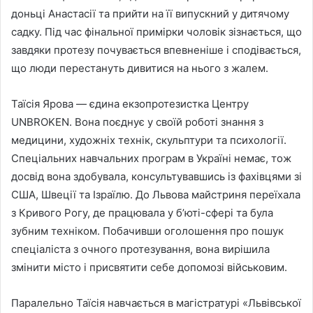
доньці Анастасії та прийти на її випускний у дитячому
садку. Під час фінальної примірки чоловік зізнається, що
завдяки протезу почувається впевненіше і сподівається,
що люди перестануть дивитися на нього з жалем.
Таїсія Ярова — єдина екзопротезистка Центру
UNBROKEN. Вона поєднує у своїй роботі знання з
медицини, художніх технік, скульптури та психології.
Спеціальних навчальних програм в Україні немає, тож
досвід вона здобувала, консультувавшись із фахівцями зі
США, Швеції та Ізраїлю. До Львова майстриня переїхала
з Кривого Рогу, де працювала у б’юті-сфері та була
зубним техніком. Побачивши оголошення про пошук
спеціаліста з очного протезування, вона вирішила
змінити місто і присвятити себе допомозі військовим.
Паралельно Таїсія навчається в магістратурі «Львівської