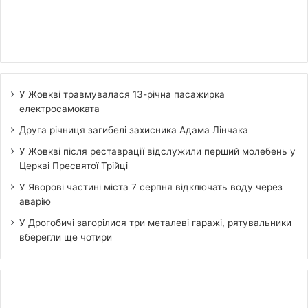
У Жовкві травмувалася 13-річна пасажирка
електросамоката
Друга річниця загибелі захисника Адама Лінчака
У Жовкві після реставрації відслужили перший молебень у
Церкві Пресвятої Трійці
У Яворові частині міста 7 серпня відключать воду через
аварію
У Дрогобичі загорілися три металеві гаражі, рятувальники
вберегли ще чотири