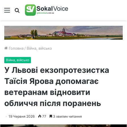
Меню
Пошук
Головна
/
Війна, військо
Війна, військо
У Львові екзопротезистка
Таїсія Ярова допомагає
ветеранам відновити
обличчя після поранень
19 Червня 2026
77
3 хвилин читання