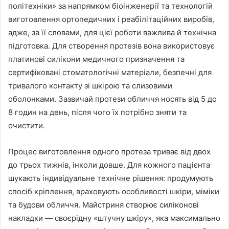
політехніки» за напрямком біоінженерії та технологій
виготовлення ортопедичних і реабілітаційних виробів,
адже, за її словами, для цієї роботи важлива й технічна
підготовка. Для створення протезів вона використовує
платинові силікони медичного призначення та
сертифіковані стоматологічні матеріали, безпечні для
тривалого контакту зі шкірою та слизовими
оболонками. Зазвичай протези обличчя носять від 5 до
8 годин на день, після чого їх потрібно зняти та
очистити.
Процес виготовлення одного протеза триває від двох
до трьох тижнів, інколи довше. Для кожного пацієнта
шукають індивідуальне технічне рішення: продумують
спосіб кріплення, враховують особливості шкіри, міміки
та будови обличчя. Майстриня створює силіконові
накладки — своєрідну «штучну шкіру», яка максимально