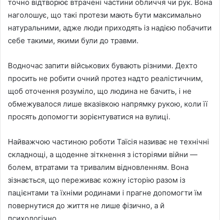
точно відтворює втрачені частини обличчя чи рук. Вона
наголошує, що такі протези мають бути максимально
натуральними, адже люди приходять із надією побачити
себе такими, якими були до травми.
Водночас запити військових бувають різними. Дехто
просить не робити очний протез надто реалістичним,
щоб оточення розуміло, що людина не бачить, і не
обмежувалося лише вказівкою напрямку рукою, коли її
просять допомогти зорієнтуватися на вулиці.
Найважчою частиною роботи Таїсія називає не технічні
складнощі, а щоденне зіткнення з історіями війни —
болем, втратами та тривалим відновленням. Вона
зізнається, що переживає кожну історію разом із
пацієнтами та їхніми родинами і прагне допомогти їм
повернутися до життя не лише фізично, а й
психологічно.