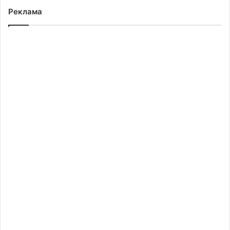
У Жовкві після реставрації відслужили
перший молебень у Церкві Пресвятої
Реклама
Трійці