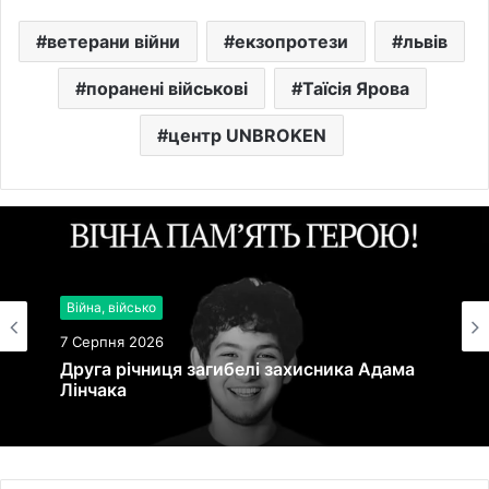
ветерани війни
екзопротези
львів
поранені військові
Таїсія Ярова
центр UNBROKEN
Війна, військо
Новини культури
7 Серпня 2026
7 Серпня 2026
Друга річниця загибелі захисника Адама
Лінчака