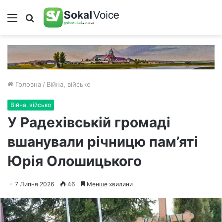
Меню
Пошук
Головна
/
Війна, військо
Війна, військо
У Радехівській громаді
вшанували річницю пам’яті
Юрія Олошицького
7 Липня 2026
46
Менше хвилини