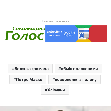
Новини партнерів
Белзька громада
обмін полоненими
Петро Мавко
повернення з полону
Хлівчани