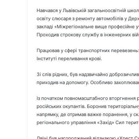
Навчався у Львівській загальноосвітній школі
освіту слюсаря з ремонту автомобілів у Д
закладі «Міжрегіональне вище професійне у
Проходив строкову службу в інженерних вій
Працював у сфері транспортних перевезень: 
Інституті переливання крові.
Зі слів рідних, був надзвичайно доброзичл
приходив на допомогу. Особливо захоплюва
Із початком повномасштабного вторгнення рф
російських окупантів. Боронив територіальну
напрямку, де отримав важке поранення, у ск
регіонального управління «Захід» Сил тери
Двічі був нагороджений відзнакою «Хрест С