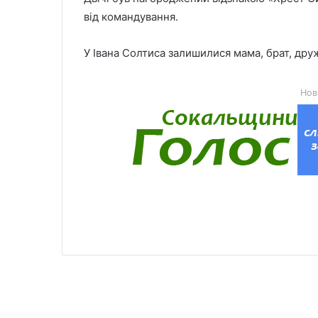
від командування.
У Івана Солтиса залишилися мама, брат, друж
Нов
Читати далі