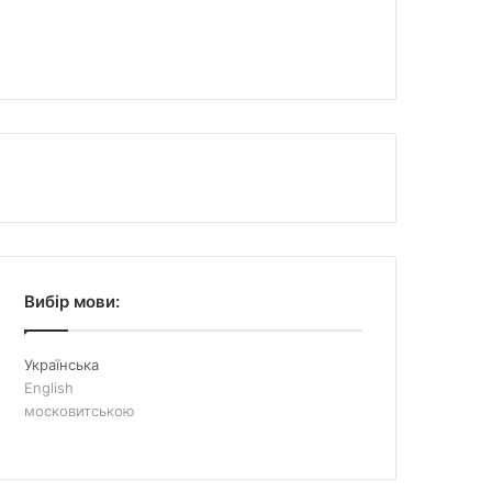
Вибір мови:
Українська
English
московитською