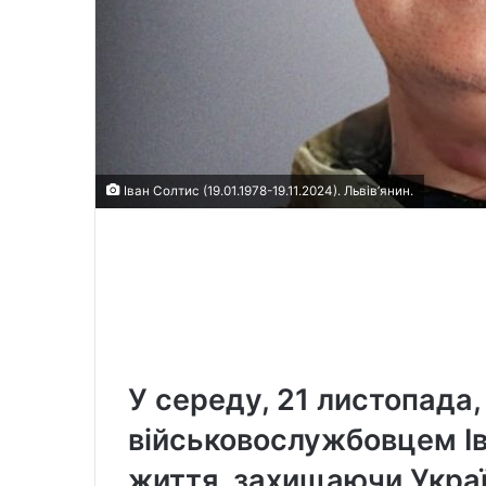
Іван Солтис (19.01.1978-19.11.2024). Львів’янин.
У середу, 21 листопада
військовослужбовцем Ів
життя, захищаючи Україн