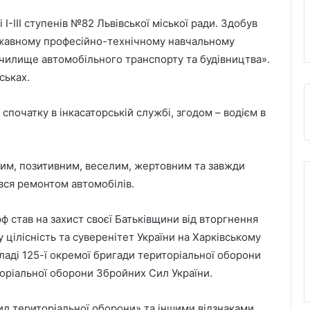
 І-ІІІ ступенів №82 Львівської міської ради. Здобув
ержавному професійно-технічному навчальному
чилище автомобільного транспорту та будівництва».
ськах.
спочатку в інкасаторській службі, згодом – водієм в
ивим, позитивним, веселим, жертовним та завжди
вся ремонтом автомобілів.
 став на захист своєї Батьківщини від вторгнення
 цілісність та суверенітет України на Харківському
ладі 125-ї окремої бригади територіальної оборони
торіальної оборони Збройних Сил України.
День лазерної корекції: як насправді
ил територіальної оборони» та іншими відзнаками
минає візит до клініки «Ексімер» від