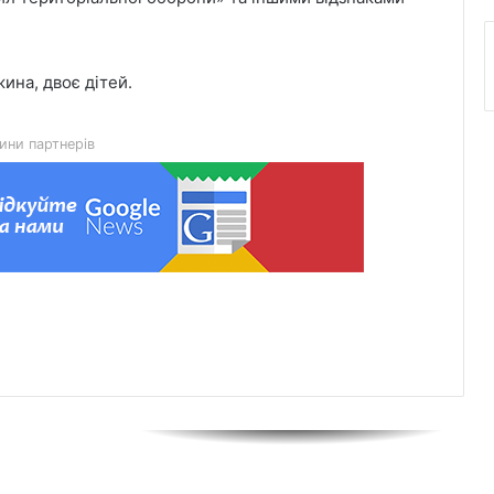
порога до виходу
Чим відрізняються кросівки, кеди та
ина, двоє дітей.
трекінгове взуття
ини партнерів
Перші роки навчання без стресу: що
пропонує сучасний приватний
дитячий садок у Чернівцях
Украшения для пасхальных яиц:
идеи выбора и гармоничного
праздничного оформления
Встановлення фільтрів для води «під
ключ»: ТОП-7 форматів послуг
Великомостівський ліцей увійшов до