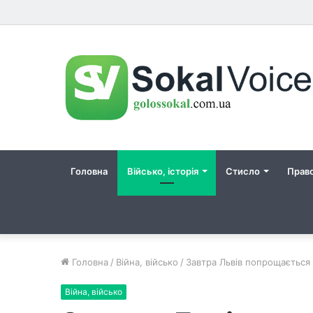
Головна
Військо, історія
Стисло
Прав
Головна
/
Війна, військо
/
Завтра Львів попрощається
Війна, військо