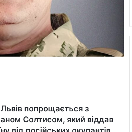
, Львів попрощається з
аном Солтисом, який віддав
у від російських окупантів.