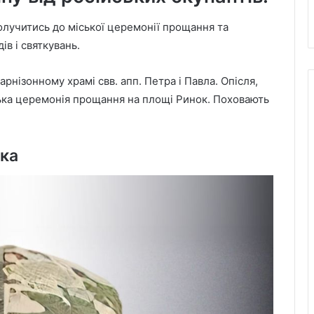
олучитись до міської церемонії прощання та
ів і святкувань.
арнізонному храмі свв. апп. Петра і Павла. Опісля,
ська церемонія прощання на площі Ринок. Поховають
ика