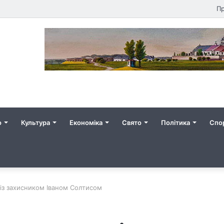
Пр
о
Культура
Економіка
Свято
Політика
Спо
 із захисником Іваном Солтисом