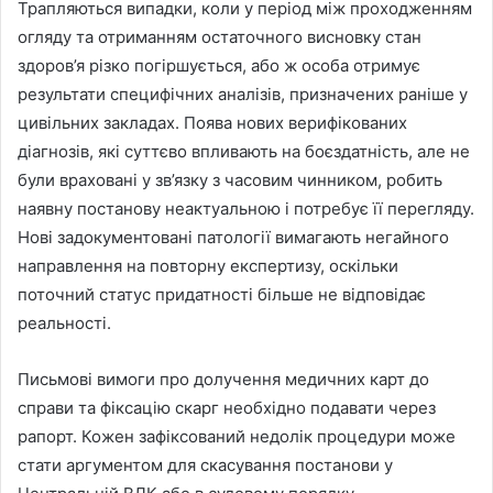
Трапляються випадки, коли у період між проходженням
огляду та отриманням остаточного висновку стан
здоров’я різко погіршується, або ж особа отримує
результати специфічних аналізів, призначених раніше у
цивільних закладах. Поява нових верифікованих
діагнозів, які суттєво впливають на боєздатність, але не
були враховані у зв’язку з часовим чинником, робить
наявну постанову неактуальною і потребує її перегляду.
Нові задокументовані патології вимагають негайного
направлення на повторну експертизу, оскільки
поточний статус придатності більше не відповідає
реальності.
Письмові вимоги про долучення медичних карт до
справи та фіксацію скарг необхідно подавати через
рапорт. Кожен зафіксований недолік процедури може
стати аргументом для скасування постанови у