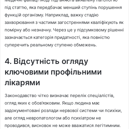
під статтю, яка передбачає менший ступінь порушення
функцій організму. Наприклад, важку стадію
захворювання з частими загостреннями кваліфікують як
помірну або незначну. Через це у підсумковому рішенні
зазначається категорія придатності, яка повністю
суперечить реальному ступеню обмежень.
4. Відсутність огляду
ключовими профільними
лікарями
Законодавство чітко визначає перелік спеціалістів,
огляд яких є обов’язковим. Якщо людина має
задокументовані розлади нервової системи чи психіки,
але огляд невропатологом або психіатром не
проводився, висновок не може вважатися легітимним.