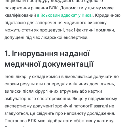
ініціювати процедуру досудового або судового
оскарження рішення ВЛК. Допомогти у цьому може
кваліфікований
військовий адвокат у Києві
. Юридичною
підставою для заперечення медичного висновку
можуть стати як процедурні, так і фактичні помилки,
допущені під час лікарської експертизи.
1. Ігнорування наданої
медичної документації
Іноді лікарі у складі комісії відмовляються долучати до
справи результати попередніх клінічних досліджень,
виписки після хірургічних втручань або картки
амбулаторного спостереження. Якщо у підсумковому
експертному документі хронічні патології взагалі не
згадуються, це свідчить про неповноту дослідження.
Постанова ВЛК має відображати об’єктивну картину.