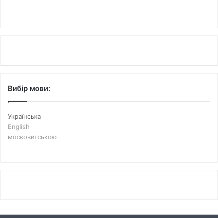
Вибір мови:
Українська
English
московитською