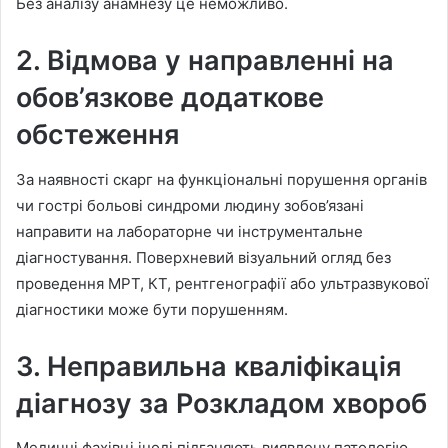
Без аналізу анамнезу це неможливо.
2. Відмова у направленні на
обов’язкове додаткове
обстеження
За наявності скарг на функціональні порушення органів
чи гострі больові синдроми людину зобов’язані
направити на лабораторне чи інструментальне
діагностування. Поверхневий візуальний огляд без
проведення МРТ, КТ, рентгенографії або ультразвукової
діагностики може бути порушенням.
3. Неправильна кваліфікація
діагнозу за Розкладом хвороб
Медичні фахівці іноді підганяють виявлену патологію