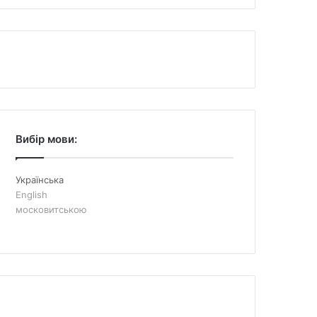
Вибір мови:
Українська
English
московитською