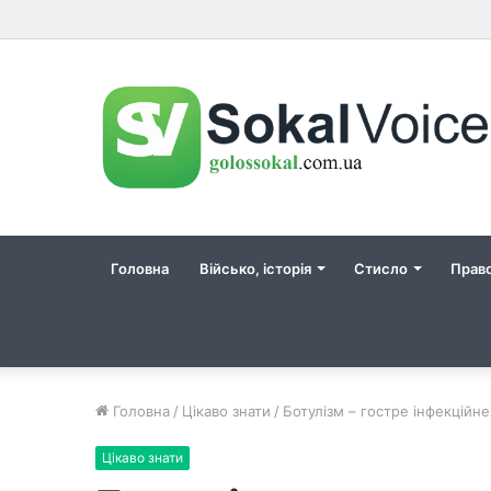
Головна
Військо, історія
Стисло
Прав
Головна
/
Цікаво знати
/
Ботулізм – гостре інфекційн
Цікаво знати