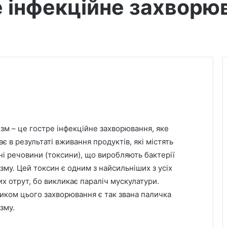
е інфекційне захворю
ізм – це гостре інфекційне захворювання, яке
є в результаті вживання продуктів, які містять
ні речовини (токсини), що виробляють бактерії
ізму. Цей токсин є одним з найсильніших з усіх
их отрут, бо викликає параліч мускулатури.
иком цього захворювання є так звана паличка
зму.