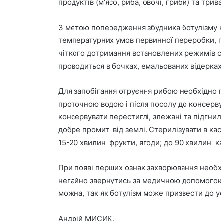
продуктів (м'ясо, риба, овочі, гриби) та тр
З метою попередження збудника ботулізму 
температурних умов первинної переробки, п
чіткого дотримання встановлених режимів с
проводиться в бочках, емальованих відерках
Для запобігання отруєння рибою необхідно п
проточною водою і після посолу до консерв
консервувати перестиглі, злежані та підгнилі
добре промиті від землі. Стерилізувати в ка
15-20 хвилин фрукти, ягоди; до 90 хвилин ка
При появі перших ознак захворювання необ
негайно звернутись за медичною допомогою
можна, так як ботулізм може призвести до ус
Андрій МИСИК,