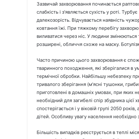
Зазвичай захворювання починається раптово
слабкість і з'являється сухість у роті. Турбу
далекозорість. Відчувається наявність чужорі
ковтання їжі. При тяжкому перебігу захворю
виливатися через ніс. У людини змінюються 
розширені, обличчя схоже на маску. Ботуліз
Часто причиною цього захворювання є спож
тваринного походження, які зберігалися в у
термічної обробки. Найбільшу небезпеку пр
тривалого зберігання (м'ясні тушонки, гриби
приготовлені в домашніх умовах, при яких
необхідний для загибелі спір збудника цієї
спостерігається і у віковій групі 2050 років
дітей. Особливу увагу населення необхідно 
Більшість випадків реєструється в теплі міся