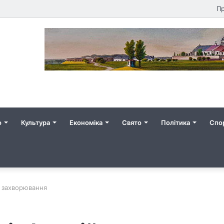
Пр
о
Культура
Економіка
Свято
Політика
Спо
е захворювання