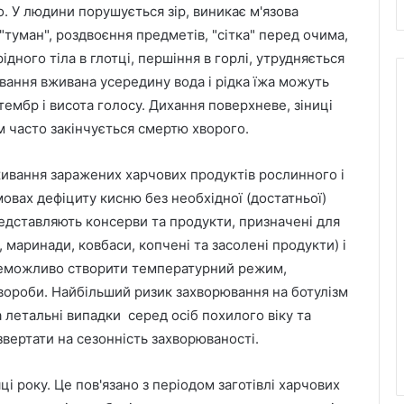
. У людини порушується зір, виникає м'язова
є "туман", роздвоєння предметів, "сітка" перед очима,
дного тіла в глотці, першіння в горлі, утрудняється
вання вживана усередину вода і рідка їжа можуть
тембр і висота голосу. Дихання поверхневе, зіниці
м часто закінчується смертю хворого.
ивання заражених харчових продуктів рослинного і
мовах дефіциту кисню без необхідної (достатньої)
едставляють консерви та продукти, призначені для
, маринади, ковбаси, копчені та засолені продукти) і
 неможливо створити температурний режим,
 хвороби. Найбільший ризик захворювання на ботулізм
, а летальні випадки серед осіб похилого віку та
звертати на сезонність захворюваності.
ці року. Це пов'язано з періодом заготівлі харчових