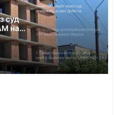
Львівська мерія через суд
оскаржить дозвіл ДІАМ на
будівництво на вул. Олесницького
з суд
АМ на
45-та окрема артилерійська бригада
ЗСУ імені генерала Мирона
Тарнавського відзначає 10-річчя
У Львові відкрили новий корпус
реабілітаційного центру UNBROKEN
Ukraine
“Поки дозволяє здоров’я –
залишатимусь у строю”: історія
прикордонника Ярослава з 7
прикордонного загону
У Дрогобицькій громаді запровадили
мораторій на російськомовний
контент у публічному просторі