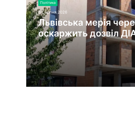
Політика
6 Серпня 2026
Львівська мерія чере
оскаржить дозвіл ДІ
будівництво на вул.
Олесницького