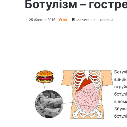
Ботулізм – гостр
25 Жовтня 2016
991
час читання: 1 хвилина
Ботул
виника
отруй
ботул
відом
Збудн
ботулі