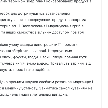
ивалим терміном зберігання консервованих продуктів.
необхідно дотримуватись встановлених
риготування, консервування продуктів, зокрема
терилізації. Засолювання і маринування грибів
 та інших ємностях з вільним доступом повітря.
ісля улову швидко випотрошити її, промити
ування зберігати на холоді. Недопустимо
 овочі, фрукти, ягоди. Овочі і плоди повинні бути
струлях з кип'яченою водою. Тривалість варіння від
пуста, горох і таке подібне.
хідно промити шлунок слабким розчином марганцю і
 в медичну установу. Займатись самолікуванням не
Львівська мерія через суд
кладнень і навіть летальних випадків.
оскаржить дозвіл ДІАМ на
будівництво на вул. Олесницького