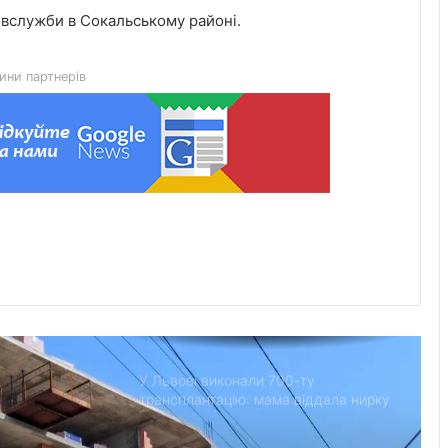
45-та окрема артилерійська бригада
вслужби в Сокальському районі.
ЗСУ імені генерала Мирона
Тарнавського відзначає 10-річчя
ини партнерів
У Львові відкрили новий корпус
реабілітаційного центру UNBROKEN
Ukraine
“Поки дозволяє здоров’я –
залишатимусь у строю”: історія
прикордонника Ярослава з 7
прикордонного загону
У Дрогобицькій громаді запровадили
мораторій на російськомовний
контент у публічному просторі
У Львові виконали 700-ту
трансплантацію: мама віддала нирку
27-річному синові