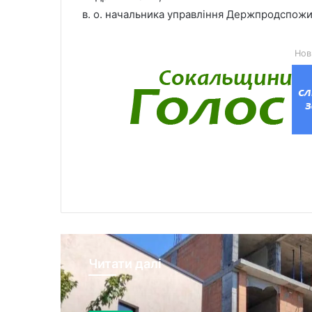
в. о. начальника управління Держпродспожи
Нов
Читати далі