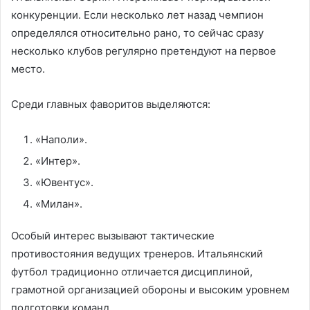
конкуренции. Если несколько лет назад чемпион
определялся относительно рано, то сейчас сразу
несколько клубов регулярно претендуют на первое
место.
Среди главных фаворитов выделяются:
«Наполи».
«Интер».
«Ювентус».
«Милан».
Особый интерес вызывают тактические
противостояния ведущих тренеров. Итальянский
футбол традиционно отличается дисциплиной,
грамотной организацией обороны и высоким уровнем
подготовки команд.