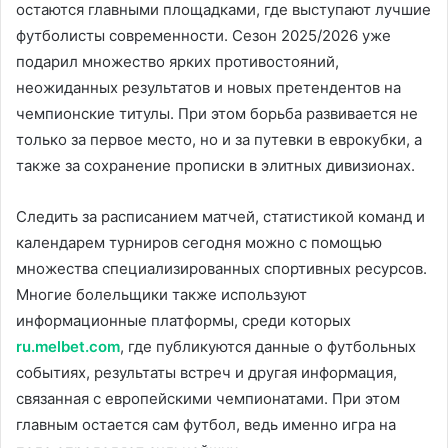
остаются главными площадками, где выступают лучшие
футболисты современности. Сезон 2025/2026 уже
подарил множество ярких противостояний,
неожиданных результатов и новых претендентов на
чемпионские титулы. При этом борьба развивается не
только за первое место, но и за путевки в еврокубки, а
также за сохранение прописки в элитных дивизионах.
Следить за расписанием матчей, статистикой команд и
календарем турниров сегодня можно с помощью
множества специализированных спортивных ресурсов.
Многие болельщики также используют
информационные платформы, среди которых
ru.melbet.com
, где публикуются данные о футбольных
событиях, результаты встреч и другая информация,
связанная с европейскими чемпионатами. При этом
главным остается сам футбол, ведь именно игра на