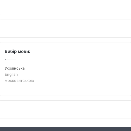
Вибір мови:
Українська
English
московитською