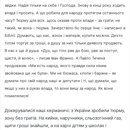
звідки. Надія тільки на себе і Господа. Знову в кінці року ходить
влада і просить. А що робила для народу протягом останнього
часу? Тюрму для всіх: щось сказав проти влади – за грати; не
такий, як вона – тюрма. Зачерствіло бо серце їхнє – написано в
Біблії. Думають, що нас, жінок і матерів, купити можна. Дехто
тілом торгує за гроші, а душу за них тільки дияволу продають.
В нас є ще й душа. «Дух, що тіло рве до бою, рве за поступ,
щастя, й волю», – писав Іван Франко. А Павло Тичина
продовжив: «Ми єсть народ, якого правди сила ніким
звойована ще не була». Ми не біомаса, хлопи і барани – як
думали про свій народ наші ж депутати і ті, що думали, що
якщо у них в руках влада, то вони вищі за народ. Як вони
помилялися!
Докерувалися наші керманичі: з України зробили тюрму,
зону без гратів. На кийки, наручники, сльозогінний газ,
щити гроші знайшли, а на харчі дітям у школах і