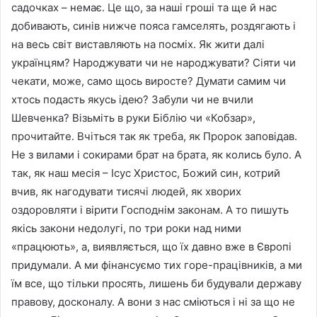
садочках – немає. Це що, за наші гроші та ще й нас
добивають, синів нижче пояса гамселять, роздягають і
на весь світ виставляють на посміх. Як жити далі
українцям? Народжувати чи не народжувати? Сіяти чи
чекати, може, само щось виросте? Думати самим чи
хтось подасть якусь ідею? Забули чи не вчили
Шевченка? Візьміть в руки Біблію чи «Кобзар»,
прочитайте. Вчіться так як треба, як Пророк заповідав.
Не з вилами і сокирами брат на брата, як колись було. А
так, як наш месія – Ісус Христос, Божий син, котрий
вчив, як нагодувати тисячі людей, як хворих
оздоровляти і вірити Господнім законам. А то пишуть
якісь закони недолугі, по три роки над ними
«працюють», а, виявляється, що їх давно вже в Європі
придумали. А ми фінансуємо тих горе-працівників, а ми
їм все, що тільки просять, лишень би будували державу
правову, досконалу. А вони з нас сміються і ні за що не