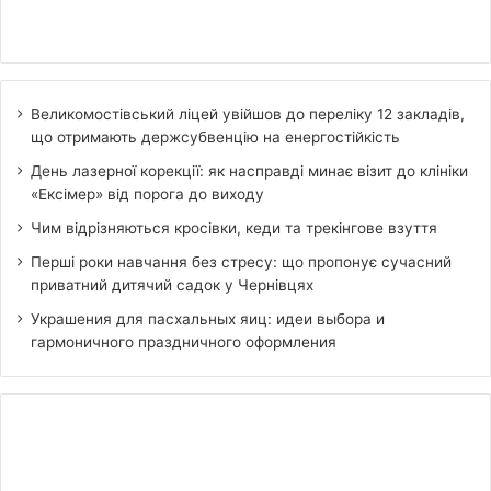
Великомостівський ліцей увійшов до переліку 12 закладів,
що отримають держсубвенцію на енергостійкість
День лазерної корекції: як насправді минає візит до клініки
«Ексімер» від порога до виходу
Чим відрізняються кросівки, кеди та трекінгове взуття
Перші роки навчання без стресу: що пропонує сучасний
приватний дитячий садок у Чернівцях
Украшения для пасхальных яиц: идеи выбора и
гармоничного праздничного оформления