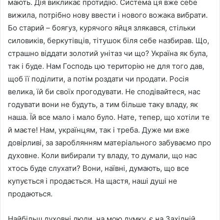
мають. Дія викликає протидію. Система ця вже себе
вижила, потрібно нову ввести і нового вожака вибрати.
Бо старий – боягуз, курячого яйця злякався, стільки
силовиків, беркутівців, тітушок біля себе назбирав. Що,
страшно віддати золотий унітаз чи що? Україна як була,
так і буде. Нам Господь цю територію не для того дав,
щоб її поділити, а потім роздати чи продати. Росія
велика, їй би своїх прогодувати. Не сподівайтеся, нас
годувати вони не будуть, а тим більше таку владу, як
наша. Їй все мало і мало було. Нате, тепер, що хотіли те
й маєте! Нам, українцям, так і треба. Дуже ми вже
довірливі, за зароблянням матеріального забуваємо про
духовне. Коли вибирали ту владу, то думали, що нас
хтось буде слухати? Вони, наївні, думають, що все
купується і продається. На щастя, наші душі не
продаються.
Найбільш духовні люди, на мою думку, є на Західній