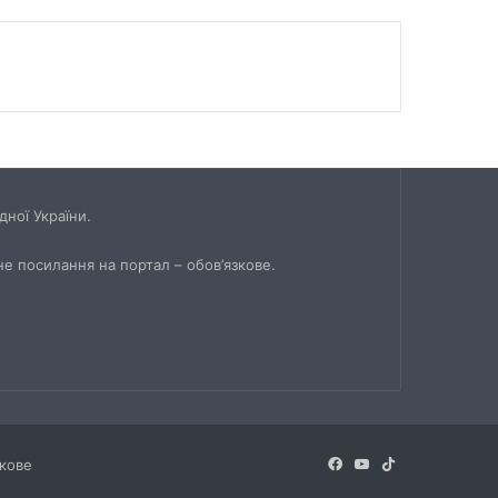
ної України.
не посилання на портал – обов’язкове.
Facebook
YouTube
TikTok
зкове