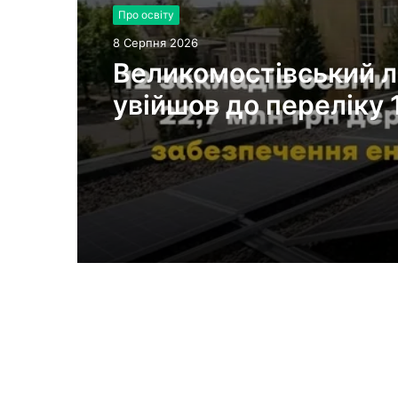
Про освіту
8 Серпня 2026
Великомостівський л
увійшов до переліку 
закладів, що отрима
держсубвенцію на
енергостійкість