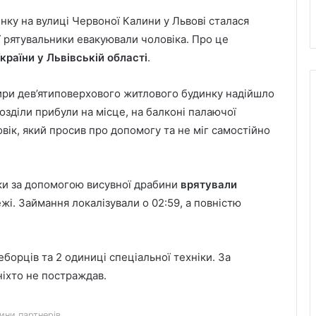
нку на вулиці Червоної Калини у Львові сталася
ої рятувальники евакуювали чоловіка. Про це
раїни у Львівській області
.
ири дев’ятиповерхового житлового будинку надійшло
озділи прибули на місце, на балконі палаючої
вік, який просив про допомогу та не міг самостійно
ки за допомогою висувної драбини
врятували
жі. Займання локалізували о 02:59, а повністю
еборців та 2 одиниці спеціальної техніки. За
Великомостівський ліцей увійшов до
ніхто не постраждав.
переліку 12 закладів, що отримають
держсубвенцію на енергостійкість
ини партнерів