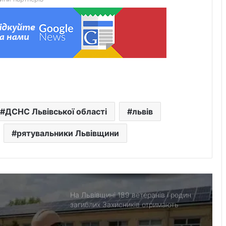
День лазерної корекції: як насправді
минає візит до клініки «Ексімер» від
порога до виходу
Чим відрізняються кросівки, кеди та
трекінгове взуття
Перші роки навчання без стресу: що
ДСНС Львівської області
львів
пропонує сучасний приватний
дитячий садок у Чернівцях
рятувальники Львівщини
Украшения для пасхальных яиц:
идеи выбора и гармоничного
праздничного оформления
На Львівщині 189 ветеранів і родин
загиблих Захисників отримають
компенсацію на житло