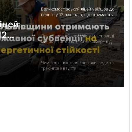
Великомостівський ліцей увійшов до
переліку 12 закладів, що отримають
держсубвенцію на енергостійкість
іцей
12
День лазерної корекції: як насправді
минає візит до клініки «Ексімер» від
ють
порога до виходу
Чим відрізняються кросівки, кеди та
трекінгове взуття
Перші роки навчання без стресу: що
пропонує сучасний приватний
дитячий садок у Чернівцях
Украшения для пасхальных яиц:
идеи выбора и гармоничного
праздничного оформления