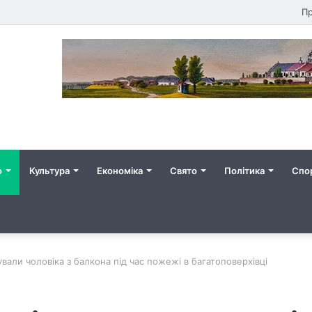
Пр
о
Культура
Економіка
Свято
Політика
Спо
ували чоловіка з балкона під час пожежі в багатоповерхівці