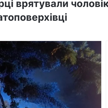
рці врятували чоловік
атоповерхівці