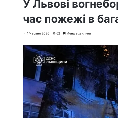
У Львові вогнебо
час пожежі в баг
1 Червня 2026
62
Менше хвилини