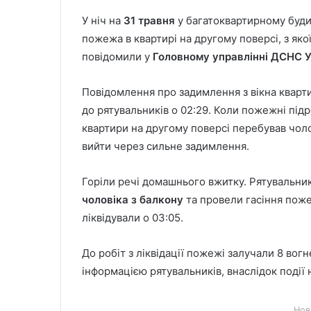
У ніч на
31 травня
у багатоквартирному буди
пожежа в квартирі на другому поверсі, з як
повідомили у
Головному управлінні ДСНС Ук
Повідомлення про задимлення з вікна кварт
до рятувальників о 02:29. Коли пожежні підр
квартири на другому поверсі перебував чоло
вийти через сильне задимлення.
Горіли речі домашнього вжитку. Рятувальни
чоловіка з балкону
та провели гасіння поже
ліквідували о 03:05.
До робіт з ліквідації пожежі залучали 8 вогн
інформацією рятувальників, внаслідок події 
Нов