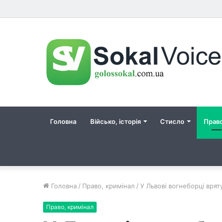
Головна
Військо, історія
Стисло
Прав
Головна
/
Право, кримінал
/
У Львові вогнеборці врят
Право, кримінал