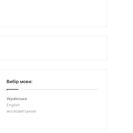
Вибір мови:
Українська
English
московитською