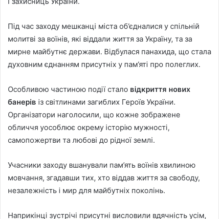
і захисниць України.
Під час заходу мешканці міста об’єдналися у спільній
молитві за воїнів, які віддали життя за Україну, та за
мирне майбутнє держави. Відбулася панахида, що стала
духовним єднанням присутніх у пам’яті про полеглих.
Особливою частиною події стало
відкриття нових
банерів
із світлинами загиблих Героїв України.
Організатори наголосили, що кожне зображене
обличчя уособлює окрему історію мужності,
самопожертви та любові до рідної землі.
Учасники заходу вшанували пам’ять воїнів хвилиною
мовчання, згадавши тих, хто віддав життя за свободу,
незалежність і мир для майбутніх поколінь.
Наприкінці зустрічі присутні висловили вдячність усім,