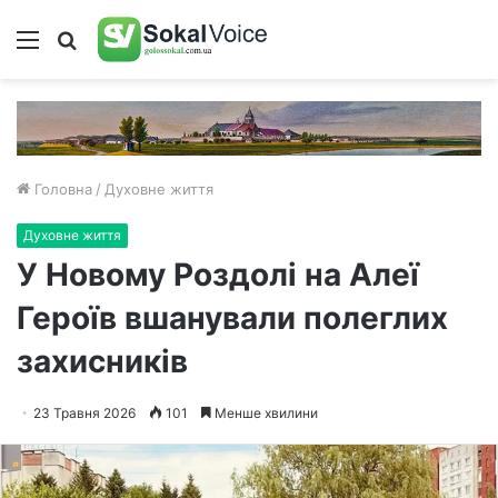
Меню
Пошук
Головна
/
Духовне життя
Духовне життя
У Новому Роздолі на Алеї
Героїв вшанували полеглих
захисників
23 Травня 2026
101
Менше хвилини