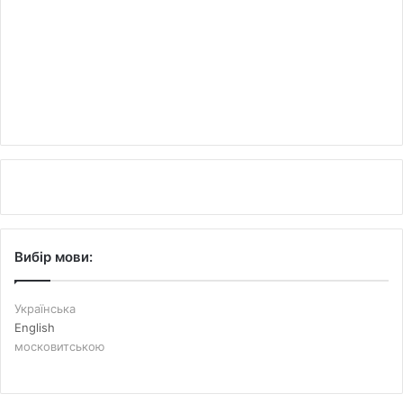
Вибір мови:
Українська
English
московитською