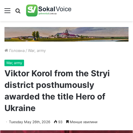
Меню
Пошук
Головна
/
War, army
War, army
Viktor Korol from the Stryi
district posthumously
awarded the title Hero of
Ukraine
Tuesday May 26th, 2026
93
Менше хвилини