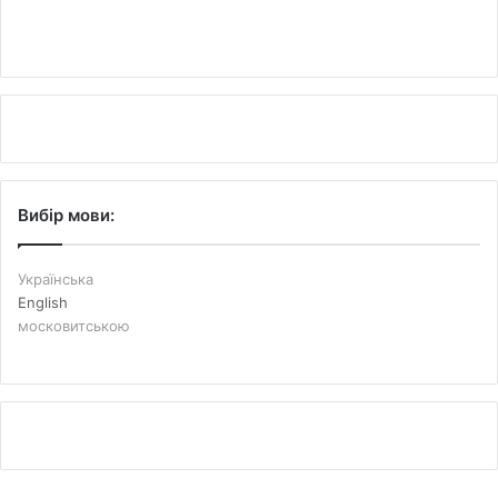
Вибір мови:
Українська
English
московитською