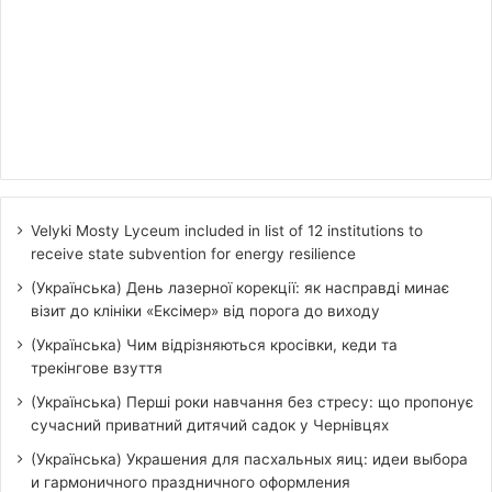
Velyki Mosty Lyceum included in list of 12 institutions to
receive state subvention for energy resilience
(Українська) День лазерної корекції: як насправді минає
візит до клініки «Ексімер» від порога до виходу
(Українська) Чим відрізняються кросівки, кеди та
трекінгове взуття
(Українська) Перші роки навчання без стресу: що пропонує
сучасний приватний дитячий садок у Чернівцях
(Українська) Украшения для пасхальных яиц: идеи выбора
и гармоничного праздничного оформления