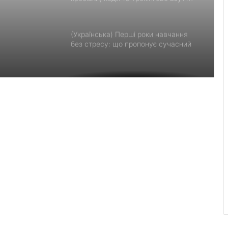
и
 до
(Українська) Перші роки навчання
без стресу: що пропонує сучасний
приватний дитячий садок у
Чернівцях
(Українська) Украшения для
пасхальных яиц: идеи выбора и
гармоничного праздничного
оформления
(Українська) Встановлення фільтрів
для води «під ключ»: ТОП-7
форматів послуг
Velyki Mosty Lyceum included in list of
12 institutions to receive state
subvention for energy resilience
(Українська) День лазерної корекції: