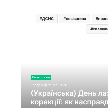
ДСНС
львівщина
поже
спалюва
Читати далі
Цікаво знати
Friday August 7th, 2026
(Українська) День ла
корекції: як насправд