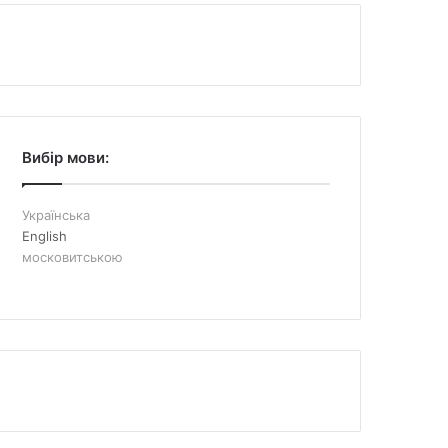
Вибір мови:
Українська
English
московитською