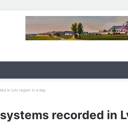
ed in Lviv region in a day
osystems recorded in Lv